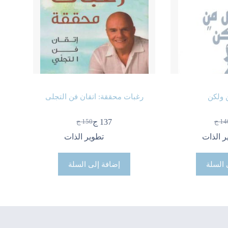
 ولكن
رغبات محققة: اتقان فن التجلى
137
ج
14
ج
150
ج
سعر
سعر
السعر
السعر
حالي
أصلي
الحالي
الأصلي
ر الذات
تطوير الذات
:
:
هو:
هو:
 ج.
 ج.
150 ج.
137 ج.
 السلة
إضافة إلى السلة