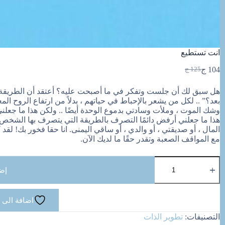
انت تستطيع
104
ج
125
ج
السعر
السعر
الحالي
الأصلي
هل سبق لك أن جلست وتفكر في ما أصبحت عليه؟ أعتقد أن الطريقة الأ
هو:
هو:
بعد؟” .. لكل من يشعر بالإحباط في حياتهم ، بدلاً من ارتفاع الروح ال
125 ج.
104 ج.
وشك الموت ، وملأت وسادتي بدموع الوحدة أيضًا .. ولكن هذا ما جعلني ، 
هذا ما جعلني أرفض دائمًا التصرف بالطريقة التي يتصرف بها الشخص ال
المال ، أو صديقتي ، أو والدي ، أو ساقي اليمنى. انا حقا فخور بك! لقد
مع المواقف الصعبة وتقدر حقًا ما لديك الآن.
كمية
انت
إض
تستطيع
اضافة الى 
التصنيفات:
تطوير الذات