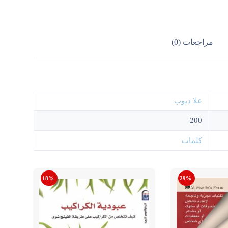
مراجعات (0)
علا ديوب
200
كلمات
-18%
-29%