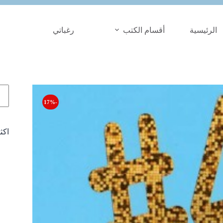
الرئيسية
أقسام الكتب
رغباتي
الب
-17%
اكث