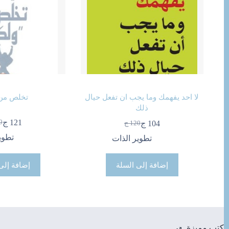
لا احد يفهمك وما يجب ان تفعل حيال
تخلص من
ذلك
121
ج
0
104
ج
120
ج
ال
ال
السعر
السعر
ال
ال
الحالي
الأصلي
تطوي
تطوير الذات
هو
هو
هو:
هو:
140
121
120 ج.
104 ج.
إضافة إلى السلة
إضافة إلى
كتب مميزة