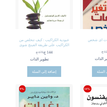
فات اى شخص
عبودية الكراكيب : كيف تتخلص من
الكراكيب على طريقة الفينج شوى
1
ج
144
ج
175
ج
سعر
سعر
السعر
السعر
حالي
أصلي
ر الذات
الحالي
الأصلي
تطوير الذات
:
:
هو:
هو:
ج.
 ج.
175 ج.
144 ج.
 السلة
إضافة إلى السلة
-9%
-14%