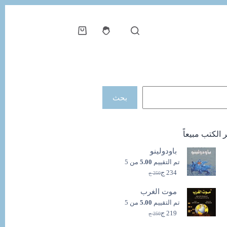
عربة
التسوق
حث
بحث
ر الكتب مبيعاً
باودولينو
تم التقييم
5.00
من 5
234
ج
250
ج
السعر
السعر
الحالي
الأصلي
موت الغرب
هو:
هو:
250 ج.
234 ج.
تم التقييم
5.00
من 5
219
ج
250
ج
السعر
السعر
الحالي
الأصلي