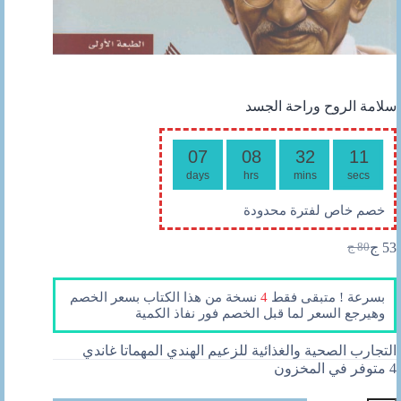
سلامة الروح وراحة الجسد
07
08
32
10
days
hrs
mins
secs
خصم خاص لفترة محدودة
53
ج
80
ج
السعر
السعر
الحالي
الأصلي
هو:
هو:
بسرعة ! متبقى فقط
4
نسخة من هذا الكتاب بسعر الخصم
80 ج.
53 ج.
وهيرجع السعر لما قبل الخصم فور نفاذ الكمية
التجارب الصحية والغذائية للزعيم الهندي المهماتا غاندي
4 متوفر في المخزون