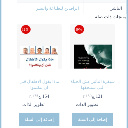
الناشر
الرافدين للطباعة والنشر
منتجات ذات صلة
-12%
-19%
شيفرة التأثير عش الحياة
ماذا يقول الاطفال قبل
التى تستحقها
ان يتكلموا
121
ج
154
ج
150
ج
175
ج
السعر
السعر
السعر
السعر
الحالي
الأصلي
الحالي
الأصلي
تطوير الذات
تطوير الذات
هو:
هو:
هو:
هو:
150 ج.
121 ج.
175 ج.
154 ج.
إضافة إلى السلة
إضافة إلى السلة