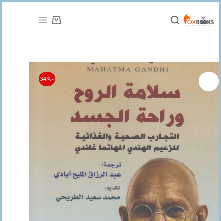
التجاوز
إلى
عربة
المحتوى
التسوق
-34%