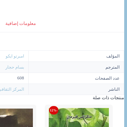
معلومات إضافية
المؤلف
امبرتو ايكو
المترجم
بسام حجار
608
عدد الصفحات
الناشر
المركز الثقافي
منتجات ذات صلة
-12%