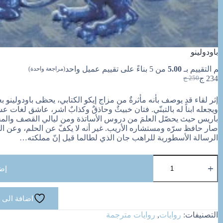
باودولينو
تم التقييم بـ
5.00
من 5 بناءً على تقييم عميل واحد
(مراجعة واحدة)
234
ج
250
ج
السعر
السعر
الحالي
الأصلي
إثر لقاء قد يوصف بأنه مأثرةٌ من مزاج إيكو الكتابي، يحظى باودولينو
هو:
هو:
ويجعله ابناً له بالتبنّي. فتان خبيثٌ وحاذقٌ وكذابٌ اشر، عاشق لغات عشق 
250 ج.
234 ج.
باريس حيث يحصّل العلمَ من دروس الأساتذة ومن ليالي القصف والمجون؛
صار حافظ سرّه ومستشاره الأريب. غير أنه لا يكفّ عن الحلم، وعن التخ
الرسالة الأسطورية للراهب جان الذي لطالما قيل إنّ مملكته…
كمية
باودولينو
إض
اضافة الى 
التصنيفات:
روايات
,
روايات مترجمة