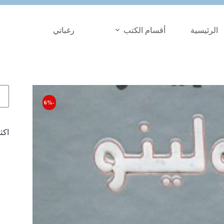
الرئيسية
أقسام الكتب
رغباتي
الب
-6%
اكث