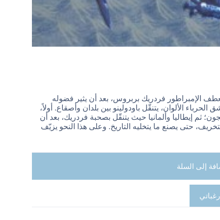
 بعطف الإمبراطور فردريك بربروس، بعد أن يثير فضوله
الحرباء الألوان، يتنقّل باودولينو بين بلدان وأصقاع. أولاً،
 ثم إيطاليا وألمانيا حيث يتنقّل بصحبة فردريك، بعد أن
ريف، حتى يصنع ما يتخليه التاريخ. وعلى هذا النحو يزيّف
افة إلى السلة
رغباتي