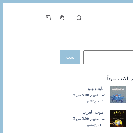
عربة
التسوق
حث
بحث
ر الكتب مبيعاً
باودولينو
تم التقييم
5.00
من 5
234
ج
250
ج
السعر
السعر
الحالي
الأصلي
موت الغرب
هو:
هو:
250 ج.
234 ج.
تم التقييم
5.00
من 5
219
ج
250
ج
السعر
السعر
الحالي
الأصلي