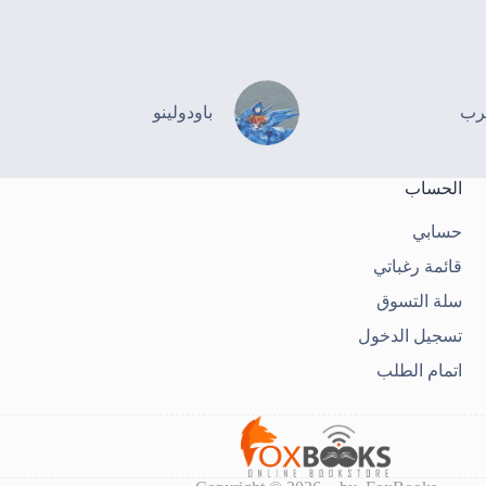
رب
باودولينو
الحساب
حسابي
قائمة رغباتي
سلة التسوق
تسجيل الدخول
اتمام الطلب