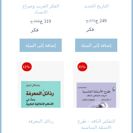
التاريخ الجديد
الفكر العربى وصراع
الاضداد
249
ج
275
ج
319
ج
350
ج
السعر
السعر
السعر
السعر
الحالي
الأصلي
فكر
الحالي
الأصلي
فكر
هو:
هو:
هو:
هو:
275 ج.
249 ج.
350 ج.
319 ج.
إضافة إلى السلة
إضافة إلى السلة
-12%
-11%
التفكير الناقد – طرح
رذائل المعرفة
الاسئلة المناسبة