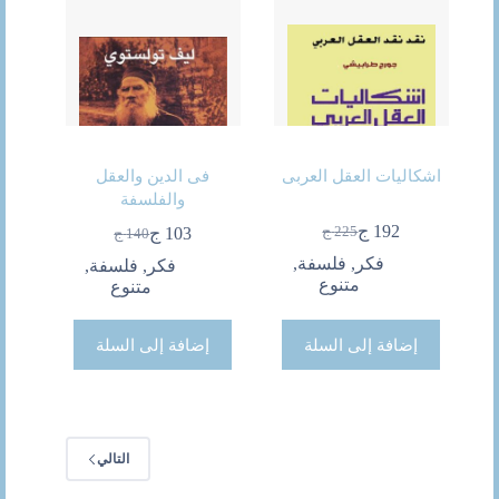
اشكاليات العقل العربى
فى الدين والعقل
والفلسفة
192
ج
225
ج
103
ج
140
ج
السعر
السعر
السعر
السعر
الحالي
الأصلي
فكر
,
فلسفة
,
الحالي
الأصلي
فكر
,
فلسفة
,
هو:
هو:
متنوع
هو:
هو:
متنوع
225 ج.
192 ج.
140 ج.
103 ج.
إضافة إلى السلة
إضافة إلى السلة
التالي