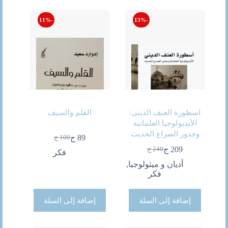
-11%
-13%
اسطورة العنف الدينى:
القلم والسيف
الأيديولوجيا العلمانية
وجذور الصراع الحديث
89
ج
100
ج
السعر
السعر
209
ج
240
ج
الحالي
الأصلي
فكر
السعر
السعر
هو:
هو:
الحالي
الأصلي
أديان و ميثولوجيا
,
89 ج.
100 ج.
هو:
هو:
فكر
240 ج.
209 ج.
إضافة إلى السلة
إضافة إلى السلة