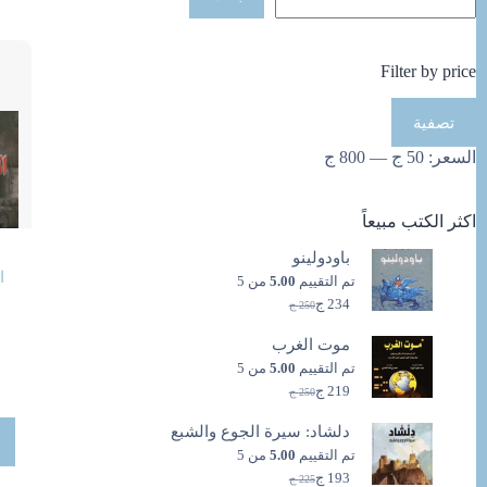
Filter by price
أدنى
أعلى
تصفية
سعر
سعر
السعر:
50 ج
—
800 ج
اكثر الكتب مبيعاً
باودولينو
ا
تم التقييم
5.00
من 5
234
ج
250
ج
السعر
السعر
الحالي
الأصلي
موت الغرب
هو:
هو:
250 ج.
234 ج.
تم التقييم
5.00
من 5
219
ج
250
ج
السعر
السعر
الحالي
الأصلي
دلشاد: سيرة الجوع والشبع
هو:
هو:
250 ج.
219 ج.
تم التقييم
5.00
من 5
193
ج
225
ج
السعر
السعر