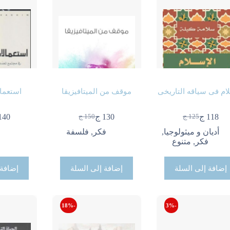
لام فى سياقه التاريخى
موقف من الميتافيزيقا
استعمال
118
ج
130
ج
140
125
ج
150
ج
السعر
السعر
السعر
السعر
الحالي
الأصلي
الحالي
الأصلي
أديان و ميثولوجيا
,
فكر
,
فلسفة
ف
هو:
هو:
هو:
هو:
فكر
,
متنوع
125 ج.
118 ج.
150 ج.
130 ج.
إضافة إلى السلة
إضافة إلى السلة
إضافة 
-18%
-3%