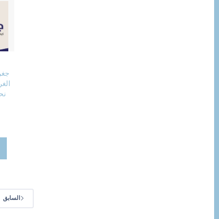
جغر
الغر
نح
السابق