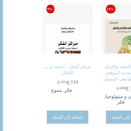
-9%
-24%
لتقليد والاتباع
مراكز الفكر – ادمغة حرب
تحديد الموقف
الافكار
مثقف المسلم
114
ج
125
ج
السعر
السعر
ج
200
ج
الحالي
الأصلي
السعر
السعر
فكر
,
متنوع
هو:
هو:
الحالي
الأصلي
ن و ميثولوجيا
,
125 ج.
114 ج.
هو:
هو:
فكر
200 ج.
152 ج.
إلى السلة
إضافة إلى السلة