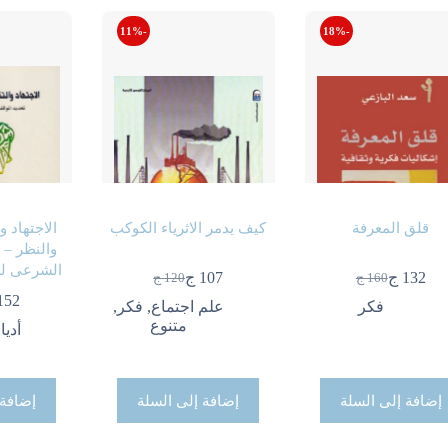
-11%
-18%
قلق المعرفة
كيف يدمر الاثرياء الكوكب
الاجتهاد وا
والنظر – 
الشرعى لل
132
ج
107
ج
160
ج
120
ج
السعر
السعر
السعر
السعر
152
الحالي
الأصلي
الحالي
الأصلي
فكر
علم اجتماع
,
فكر
,
هو:
هو:
هو:
هو:
متنوع
أديا
160 ج.
132 ج.
120 ج.
107 ج.
إضافة إلى السلة
إضافة إلى السلة
إضافة 