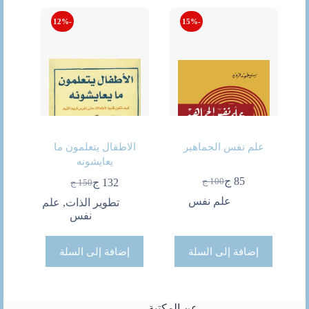
-12%
-15%
علم نفس الجماهير
الاطفال يتعلمون ما
يعايشونه
85
ج
100
ج
132
ج
150
ج
السعر
السعر
السعر
السعر
الحالي
الأصلي
علم نفس
الحالي
الأصلي
تطوير الذات
,
علم
هو:
هو:
هو:
هو:
نفس
85 ج.
100 ج.
150 ج.
132 ج.
إضافة إلى السلة
إضافة إلى السلة
عن المكتبة