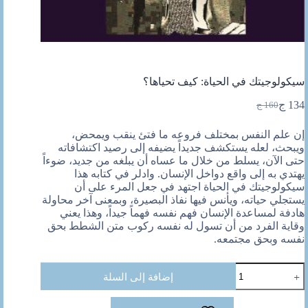
سيكولوجيتك في الحياة: كيف تحياها؟
134
ج
160
ج
السعر
السعر
الحالي
الأصلي
إن علم النفس بمختلف فروعه ما فتئ ينقب ويمحض،
هو:
هو:
ويبحث، لعله يستكشف جديداً يضيفه إلى رصيد اكتشافاته
160 ج.
134 ج.
حتى الآن، يسلط من خلال ما عساه أن يبلغه من جديد، ضوءاً
يهتدي به إلى واقع دواخل الإنسان. وادلر في كتابه هذا
سيكولوجيتك في الحياة اجتهد في جعل المرء على أن
يستجلي حياته، ويأنس فيها نفاذ البصيرة، وبمعنى آخر محاولة
هادفة لمساعدة الإنسان فهم نفسه فهماً جيداً، وهذا يعني
وقاية الفرد من أن تسول له نفسه ركوب متن الشطط بحق
نفسه وبحق مجتمعه.
كمية
إضافة إلى السلة
سيكولوجيتك
في
الحياة: