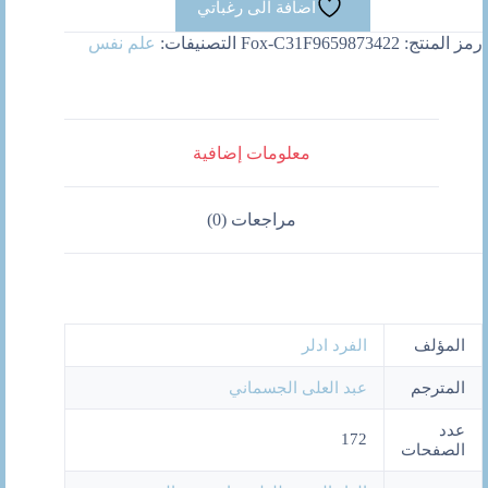
اضافة الى رغباتي
كيف
تحياها؟
رمز المنتج:
Fox-C31F9659873422
التصنيفات:
علم نفس
معلومات إضافية
مراجعات (0)
المؤلف
الفرد ادلر
المترجم
عبد العلى الجسماني
عدد
172
الصفحات