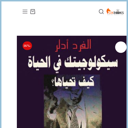
التجاوز
إلى
عربة
المحتوى
التسوق
-16%