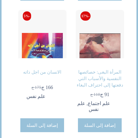
-5%
-17%
المرأة البغى: خصائصها
الانسان من اجل ذاته
النفسية والأسباب التي
دفعتها إلى احتراف البغاء
166
ج
175
ج
السعر
السعر
91
ج
110
ج
الحالي
الأصلي
علم نفس
السعر
السعر
هو:
هو:
الحالي
الأصلي
علم اجتماع
,
علم
175 ج.
166 ج.
هو:
هو:
نفس
91 ج.
110 ج.
إضافة إلى السلة
إضافة إلى السلة