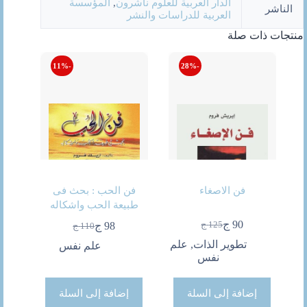
الدار العربية للعلوم ناشرون
,
المؤسسة
الناشر
العربية للدراسات والنشر
منتجات ذات صلة
-11%
-28%
فن الاصغاء
فن الحب : بحث فى
طبيعة الحب واشكاله
90
ج
125
ج
98
ج
110
ج
السعر
السعر
السعر
السعر
الحالي
الأصلي
تطوير الذات
,
علم
الحالي
الأصلي
علم نفس
هو:
هو:
نفس
هو:
هو:
90 ج.
125 ج.
98 ج.
110 ج.
إضافة إلى السلة
إضافة إلى السلة