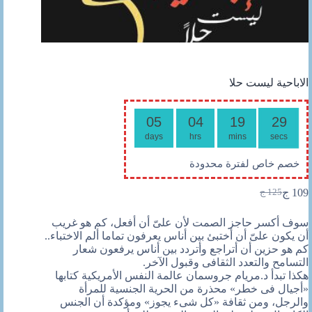
الاباحية ليست حلا
05
04
19
29
days
hrs
mins
secs
خصم خاص لفترة محدودة
109
ج
125
ج
السعر
السعر
الحالي
الأصلي
سوف أكسر حاجز الصمت لأن علىّ أن أفعل، كم هو غريب
هو:
هو:
أن يكون علىّ أن أختبئ بين أناس يعرفون تماما ألم الاختباء..
125 ج.
109 ج.
كم هو حزين أن أتراجع وأتردد بين أناس يرفعون شعار
التسامح والتعدد الثقافى وقبول الآخر.
هكذا تبدأ د.مريام جروسمان عالمة النفس الأمريكية كتابها
«أجيال فى خطر» محذرة من الحرية الجنسية للمرأة
والرجل، ومن ثقافة «كل شىء يجوز» ومؤكدة أن الجنس