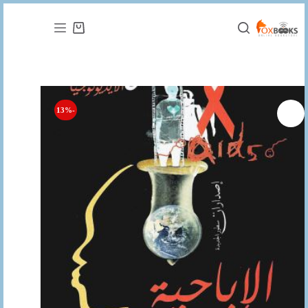
التجاوز
إلى
عربة
المحتوى
التسوق
-13%