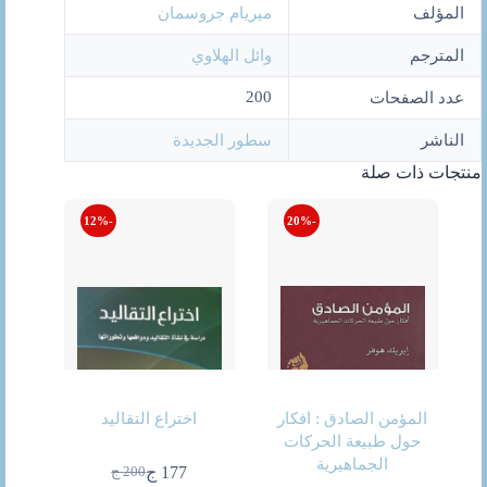
المؤلف
ميريام جروسمان
المترجم
وائل الهلاوي
200
عدد الصفحات
الناشر
سطور الجديدة
منتجات ذات صلة
-12%
-20%
المؤمن الصادق : افكار
اختراع التقاليد
حول طبيعة الحركات
الجماهيرية
177
ج
200
ج
السعر
السعر