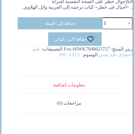
الكاچوال خطر على الصحة النفسية للمرأة
.. «أجيال فى خطر» كتاب ترجمه إلى العربية وائل الهلاوى.
كمية
إضافة إلى السلة
الاباحية
ليست
حلا
اضافة الى رغباتي
رمز المنتج:
Fox-HIWK7848623727
التصنيفات:
علم
اجتماع
,
علم نفس
الوسوم:
BIG SALE
معلومات إضافية
مراجعات (0)