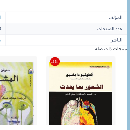
المؤلف
ا
0
عدد الصفحات
الناشر
د
منتجات ذات صلة
-18%