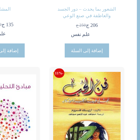
الشعور بما يحدث – دور الجسد
المشا
والعاطفة في صنع الوعي
135
ج
0
206
ج
250
ج
ال
ال
السعر
السعر
ال
ال
الحالي
الأصلي
علم
علم نفس
هو
هو
هو:
هو:
150
135
250 ج.
206 ج.
إضافة إلى السلة
إضافة إلى
-11%