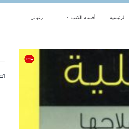
الرئيسية
أقسام الكتب
رغباتي
الب
-17%
اكث