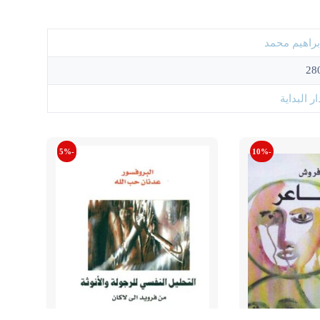
براهيم محمد
28
ار البداية
-5%
-10%