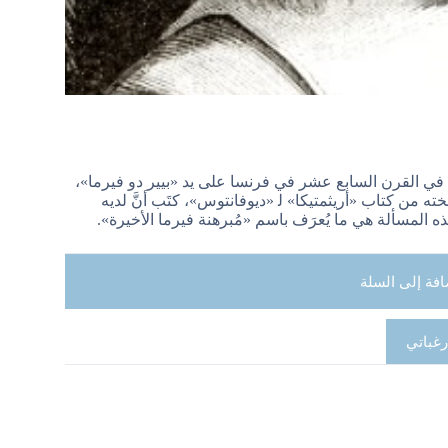
َّل في القرن السابع عشر في فرنسا على يد «بيير دو فيرما»،
ته من كتاب «أريثمتيكا» ﻟ «ديوفانتوس»، كتَب أنَّ لديه
 هذه المسألة هي ما يُعرَف باسم «مُبرهنة فيرما الأخيرة».
افة إلى السلة
رغباتي