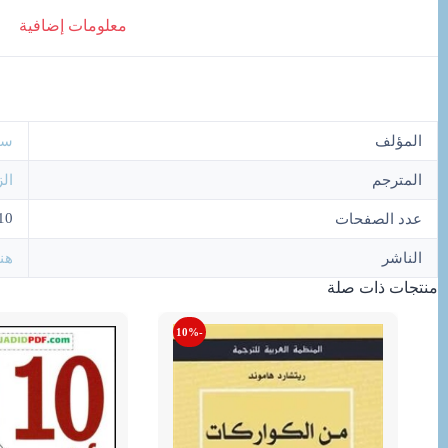
معلومات إضافية
المؤلف
سا
المترجم
ال
10
عدد الصفحات
الناشر
هن
منتجات ذات صلة
-10%