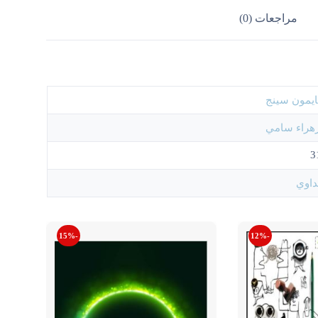
مراجعات (0)
يمون سينج
زهراء سامي
3
داوي
-15%
-12%