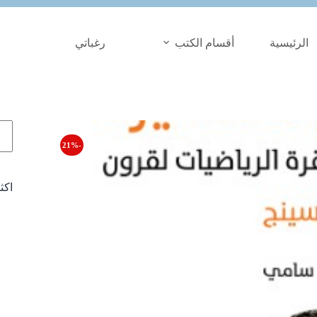
الرئيسية
أقسام الكتب
رغباتي
الب
-21%
اكث