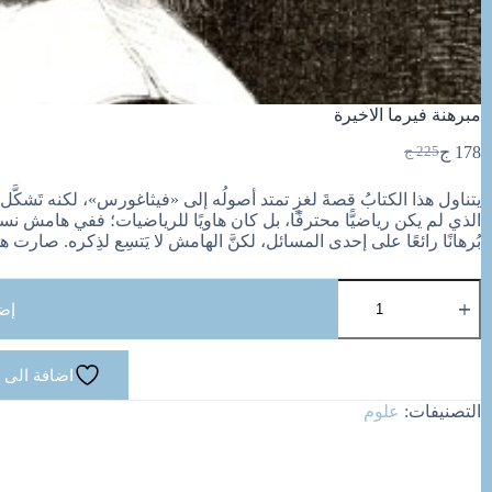
مبرهنة فيرما الاخيرة
178
ج
225
ج
السعر
السعر
الحالي
الأصلي
يتناول هذا الكتابُ قصةَ لغزٍ تمتد أصولُه إلى «فيثاغورس»، لكنه تَشك
هو:
هو:
الذي لم يكن رياضيًّا محترفًا، بل كان هاويًا للرياضيات؛ ففي هامش نسخ
225 ج.
178 ج.
بُرهانًا رائعًا على إحدى المسائل، لكنَّ الهامش لا يَتسِع لذِكره. صارت
كمية
مبرهنة
إض
فيرما
الاخيرة
اضافة الى 
التصنيفات:
علوم