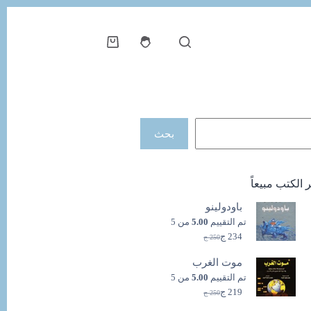
عربة
التسوق
حث
بحث
ر الكتب مبيعاً
باودولينو
تم التقييم
5.00
من 5
234
ج
250
ج
السعر
السعر
الحالي
الأصلي
موت الغرب
هو:
هو:
250 ج.
234 ج.
تم التقييم
5.00
من 5
219
ج
250
ج
السعر
السعر
الحالي
الأصلي