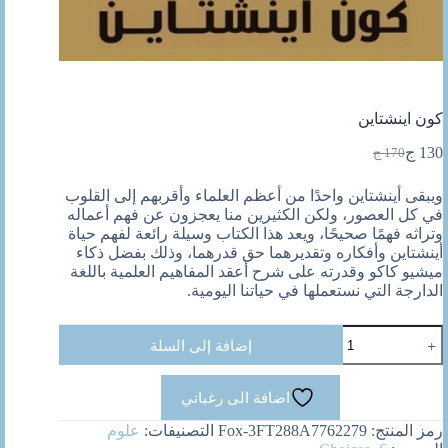
كون اينشتاين
130
ج
170
ج
السعر
السعر
الحالي
الأصلي
ويبقى أينشتاين واحدًا من أعظم العلماء وأقربهم إلى القلوب
هو:
هو:
في كل العصور، ولكن الكثيرين منا يعجزون عن فهم أعماله
170 ج.
130 ج.
وتراثه فهمًا صحيحًا، ويعد هذا الكتاب وسيلة رائعة لفهم حياة
أينشتاين وأفكاره وتقديرهما حق قدرهما، وذلك بفضل ذكاء
ميشيو كاكو وقدرته على شرح أعقد المفاهيم العلمية باللغة
الدارجة التي نستعملها في حياتنا اليومية.
كمية
إضافة إلى السلة
كون
اينشتاين
اضافة الى رغباتي
رمز المنتج:
Fox-3FT288A7762279
التصنيفات:
علوم