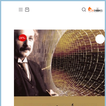
التجاوز
إلى
عربة
المحتوى
التسوق
-24%