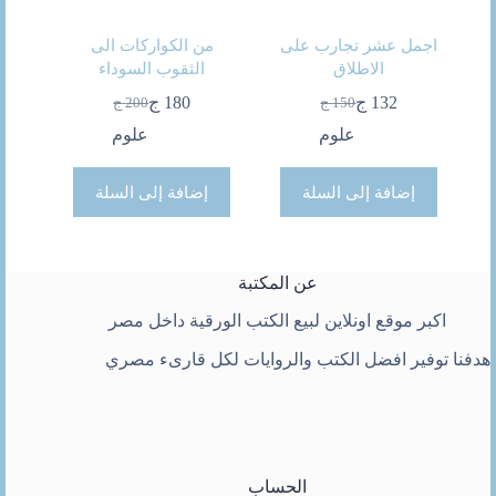
اجمل عشر تجارب على
من الكواركات الى
الاطلاق
الثقوب السوداء
132
ج
180
ج
150
ج
200
ج
السعر
السعر
السعر
السعر
الحالي
الأصلي
الحالي
الأصلي
علوم
علوم
هو:
هو:
هو:
هو:
150 ج.
132 ج.
200 ج.
180 ج.
إضافة إلى السلة
إضافة إلى السلة
عن المكتبة
اكبر موقع اونلاين لبيع الكتب الورقية داخل مصر
هدفنا توفير افضل الكتب والروايات لكل قارىء مصري
الحساب