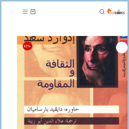
التجاوز
إلى
عربة
المحتوى
التسوق
-12%