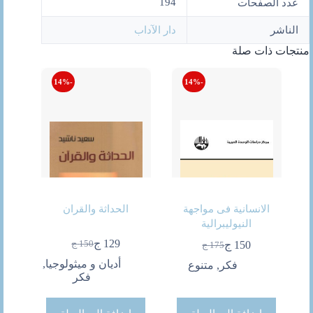
194
عدد الصفحات
الناشر
دار الآداب
منتجات ذات صلة
-14%
-14%
الانسانية فى مواجهة
الحداثة والقران
النيوليبرالية
129
ج
150
ج
150
ج
175
ج
السعر
السعر
السعر
السعر
الحالي
الأصلي
الحالي
الأصلي
أديان و ميثولوجيا
,
فكر
,
متنوع
هو:
هو:
هو:
هو:
فكر
150 ج.
129 ج.
175 ج.
150 ج.