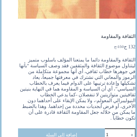
الثقافة والمقاومة
132
ج
150
ج
السعر
السعر
الحالي
الأصلي
الثقافة والمقاومة دائما ما يمتعنا المؤلف باسلوب متميز
هو:
هو:
ليتناول موضوع الثقافة والمثقفين فقد وصف السياسة “بأنها
150 ج.
132 ج.
في جوهرها خطاب ثقافي، أي أنها مجموعة متكاملة من
الرموز والمعاني التي نشترك في معرفتها جميعاً، يعاد
تشكيلها وإعادة ترتيبها على الدوام فيما يعرف بالخطاب
السياسي”، أي أن السياسة و المقاومة هما في النهاية بنيتين
ثقافيتين متوازيتين لا تنفصلان -كما يدعي الخطاب
النيوليبرالي المعولم-، ولا يمكن الإبقاء على أحداهما دون
الأخرى، أو فرض أبجديات محددة من إحداهما. وهذا بالضبط
ما يمكن من خلاله جعل المقاومة الثقافة قادرة على أن
تكون خطاباً .
كمية
إضافة إلى السلة
الثقافة