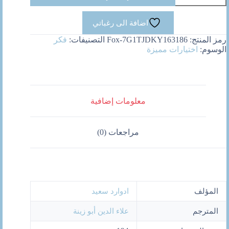
والمقاومة
اضافة الى رغباتي
رمز المنتج:
Fox-7G1TJDKY163186
التصنيفات:
فكر
الوسوم:
اختيارات مميزة
معلومات إضافية
مراجعات (0)
المؤلف
ادوارد سعيد
المترجم
علاء الدين أبو زينة