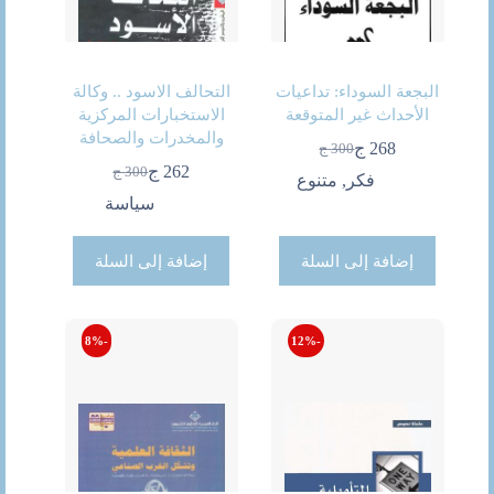
البجعة السوداء: تداعيات
التحالف الاسود .. وكالة
الأحداث غير المتوقعة
الاستخبارات المركزية
والمخدرات والصحافة
268
ج
300
ج
السعر
السعر
262
ج
300
ج
الحالي
الأصلي
فكر
,
متنوع
السعر
السعر
هو:
هو:
الحالي
الأصلي
سياسة
300 ج.
268 ج.
هو:
هو:
300 ج.
262 ج.
إضافة إلى السلة
إضافة إلى السلة
-8%
-12%