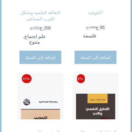
التاويلية
الثقافة العلمية وتشكل
الغرب الصناعى
88
ج
100
ج
208
ج
225
ج
السعر
السعر
السعر
السعر
الحالي
الأصلي
فلسفة
الحالي
الأصلي
علم اجتماع
,
هو:
هو:
هو:
هو:
متنوع
88 ج.
100 ج.
225 ج.
208 ج.
إضافة إلى السلة
إضافة إلى السلة
-15%
-8%