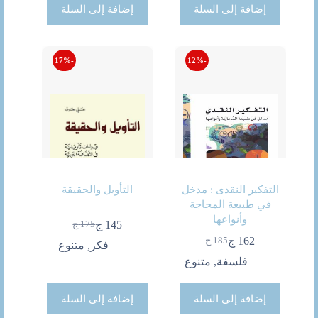
إضافة إلى السلة
إضافة إلى السلة
-17%
-12%
التفكير النقدى : مدخل
التأويل والحقيقة
في طبيعة المحاجة
وأنواعها
145
ج
175
ج
السعر
السعر
162
ج
185
ج
الحالي
الأصلي
فكر
,
متنوع
السعر
السعر
هو:
هو:
الحالي
الأصلي
فلسفة
,
متنوع
175 ج.
145 ج.
هو:
هو:
185 ج.
162 ج.
إضافة إلى السلة
إضافة إلى السلة