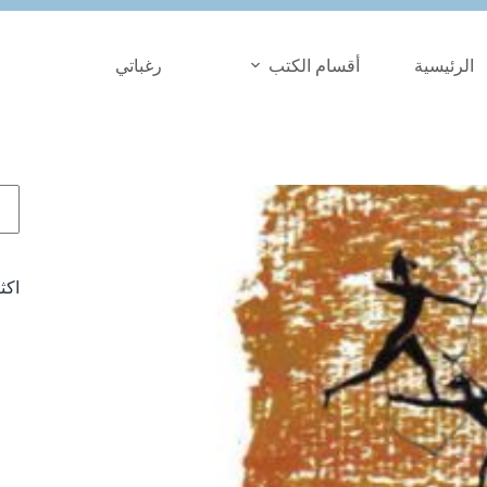
الرئيسية
أقسام الكتب
رغباتي
الب
اكث