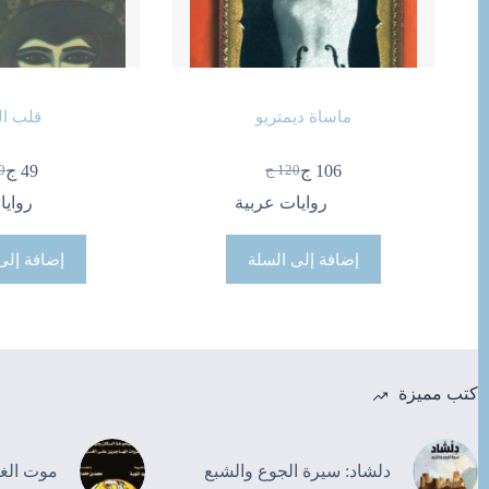
ماساة ديمتريو
قلب ال
106
ج
49
ج
120
ج
0
السعر
السعر
ال
ال
الحالي
الأصلي
ال
ال
روايات عربية
روايا
هو:
هو:
هو
هو
120 ج.
106 ج.
80 
49 
إضافة إلى السلة
إضافة إلى
كتب مميزة
دلشاد: سيرة الجوع والشبع
موت الغ