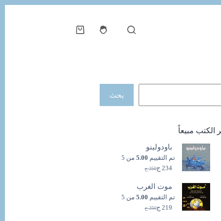
عربة
التسوق
حث
بحث
ر الكتب مبيعاً
باودولينو
تم التقييم
5.00
من 5
234
ج
250
ج
السعر
السعر
الحالي
الأصلي
موت الغرب
هو:
هو:
250 ج.
234 ج.
تم التقييم
5.00
من 5
219
ج
250
ج
السعر
السعر
الحالي
الأصلي