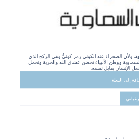
د
. ولأن الصحراء عند الكوني رمز كونيٌّ وهي الركح الذي
لسماوية ووطن الأنبياء تحضن عشاق الله والحرية وتحمل
عل الإنسان يقابل نفسه.
افة إلى السلة
رغباتي