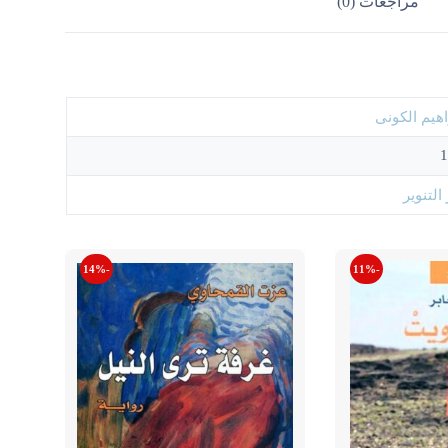
مراجعات (0)
اهيم الكونى
1
 التنوير
-14%
-11%