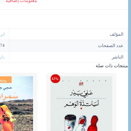
معلومات إضافية
المؤلف
ابر
74
عدد الصفحات
الناشر
دار
منتجات ذات صلة
-12%