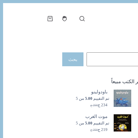
عربة
التسوق
حث
بحث
ر الكتب مبيعاً
باودولينو
تم التقييم
5.00
من 5
234
ج
250
ج
السعر
السعر
الحالي
الأصلي
موت الغرب
هو:
هو:
250 ج.
234 ج.
تم التقييم
5.00
من 5
219
ج
250
ج
السعر
السعر
الحالي
الأصلي