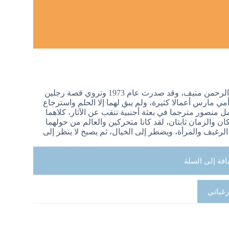
(…..”الأشجار واغتيال مرزوق” هي الرواية الأولى للروائي العربي عبد الرحمن منيف، وقد صدرت عام 1973 وتروي قصة رجلين
مي مارس أعمالا كثيرة، ولم يبق لهما إلا الحلم واسترجاع
 منصور مترجما في بعثة أجنبية تنقب عن الآثار، كلاهما
ن والزمان ثابتان، لقد كانا متحركين والعالم من حولهما
لرغيف والمرأة، ويضطر إلى الخيال، ثم يصبح لا ينظر إلى
افة إلى السلة
رغباتي