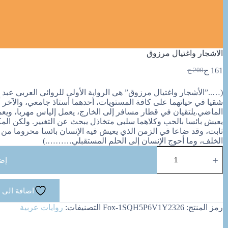
الاشجار واغتيال مرزوق
161
ج
200
ج
السعر
السعر
الحالي
الأصلي
هو:
هو:
شقيا في حياتهما على كافة المستويات، أحدهما أستاذ جامعي، والآخر أ
200 ج.
161 ج.
الماضي.يلتقيان في قطار مسافر إلى الخارج، يعمل إلياس مهربا، ويعمل
يعيش بائسا بالحب وكلاهما سلبي متخاذل يبحث عن التغيير. ولكن المكا
ثابت، وقد ضاعا في الزمن الذي يعيش فيه الإنسان بائسا محروما من ا
الخلف، وما أحوج الإنسان إلى الحلم المستقبلي……….)
كمية
الاشجار
إض
واغتيال
مرزوق
اضافة الى 
رمز المنتج:
Fox-1SQH5P6V1Y2326
التصنيفات:
روايات عربية