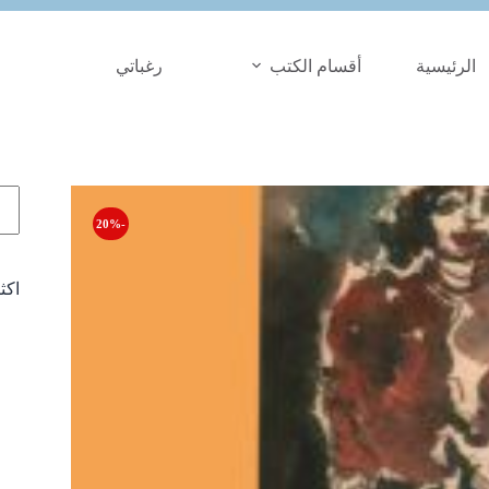
الرئيسية
أقسام الكتب
رغباتي
الب
-20%
اكث