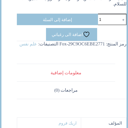
للسلام.
كمية
إضافة إلى السلة
الانسان
من
اجل
اضافة الى رغباتي
ذاته
رمز المنتج:
Fox-29C9OC6EBE2771
التصنيفات:
علم نفس
معلومات إضافية
مراجعات (0)
المؤلف
اريك فروم