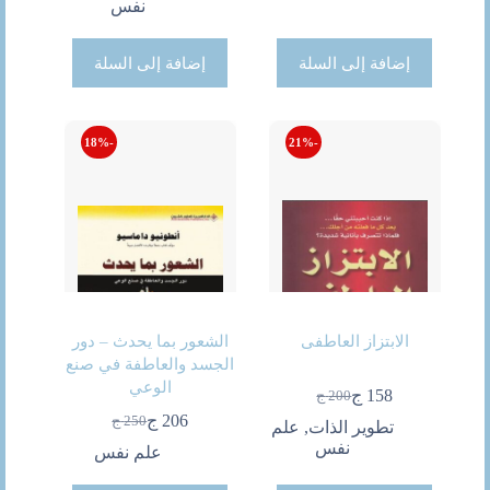
هو:
هو:
هو:
هو:
نفس
125 ج.
109 ج.
98 ج.
110 ج.
إضافة إلى السلة
إضافة إلى السلة
-18%
-21%
الابتزاز العاطفى
الشعور بما يحدث – دور
الجسد والعاطفة في صنع
الوعي
158
ج
200
ج
السعر
السعر
206
ج
250
ج
الحالي
الأصلي
تطوير الذات
,
علم
السعر
السعر
هو:
هو:
نفس
الحالي
الأصلي
علم نفس
200 ج.
158 ج.
هو:
هو: