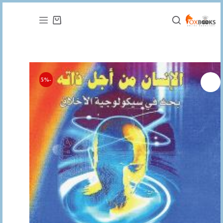
التجاوز
إلى
عربة
المحتوى
التسوق
-5%