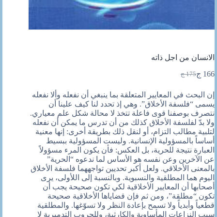
الانسان من اجل ذاته
166
ج
175
ج
السعر
السعر
الحالي
الأصلي
إن البحث في المعايير المتعلقة بما ينبغي أن نفعله وألا نفعله
هو:
هو:
يسمى “فلسفة الأخلاق”. وهي إذ تحدد لنا كيف علينا أن
175 ج.
166 ج.
نتصرف بوصفنا قوى فاعلة تتخذ لا محالة شكل علم معياري.
ولا بدّ لفلسفة الأخلاق كذلك من أن تدرس ما يمكن أن نفعله
لتلبية مطالب التزام، أو لنقل ذلك بطريقة أخرى: إنها معنية
أساساً بالمسؤولية الإنسانية. وليست المسؤولية ببسيط
العبارة نتيجة للحرية، بل العكس: فأن يكون المرء مسؤولاً
عن الآخرين وعن نفسه هو الأساس لما ندعوه “الحرية”
بالمعنى الأخلاقي. ولعل أكبر تحديين تواجههما فلسفة الأخلاق
اليوم هما المطلقية والنسبوية. وبالنسبة إلى اللأولى، يرى
أصحابها أن المعايير الأخلاقية لكي تكون صحيحة يجب أن
تكون “مطلقة”، ومن ثم فإن قضاياها الأخلاقية صحيحة
قطعياً وأبدياً ولا تسمح بإعادة النظر ولا تسوّغها. والمطلقية
سبب النزاعات المأساوية والكارثية، وللحروب التدميرية لا