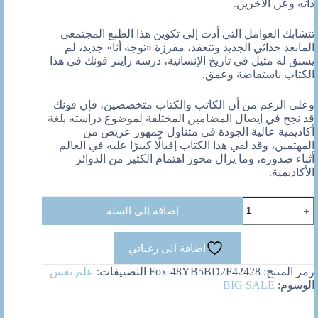
ذاته وعن الآخرين.
تتشابك العوامل التي أدت إلى تكوين هذا الطبع المجتمعي
المابعد حداثي الجديد وتتعقد، مفرزة «توجه أنا» جديد، لم
يسبق له مثيل في تاريخ الإنسانية، درسه راينر فونك في هذا
الكتاب باستفاضة وعمق.
وعلى الرغم من أن الكاتب والكتاب متخصصين، فإن فونك
قد نجح في إيصال المضامين المختلفة لموضوع دراسته بلغة
أكاديمية عالية الجودة في متناول جمهور عريض من
المهتمين، وقد لقي هذا الكتاب إقبالًا كبيرًا عليه في العالم
أثناء صدوره، وما يزال محور اهتمام الكثير من الدوائر
الأكاديمية.
كمية
إضافة إلى السلة
الانا
والنحن
:
اضافة الى رغباتي
التحليل
النفسى
رمز المنتج:
Fox-48YB5BD2F42428
التصنيفات:
علم نفس
لانسان
الوسوم:
BIG SALE
ما
بعد
الحداثة