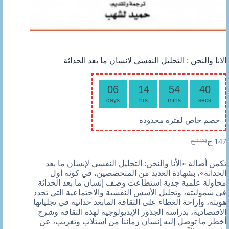
الانا والنحن : التحليل النفسى لانسان ما بعد الحداثة
06
14
54
39
days
hrs
mins
secs
خصم خاص لفترة محدودة
147
ج
170
ج
السعر
السعر
الحالي
الأصلي
تكمن أصالة «الأنا والنحن: التحليل النفسي لإنسان ما بعد
هو:
هو:
الحداثة»، بشهادة العديد من المتخصصين، في كونه أول
170 ج.
147 ج.
محاولة علمية جدية استطاعت وصف إنسان ما بعد الحداثة
في شموليته، وتحليل الأسس النفسية والاجتماعية التي تحدد
هويته، وإزاحة الغطاء على الثقافة المابعد حداثية في تجلياتها
الاقتصادية، بدراسة الجذور الإيديولوجية لهذه الثقافة وشرح
أخطر ما توصل إليه إنسان زماننا من استلاب وتغريب، عن