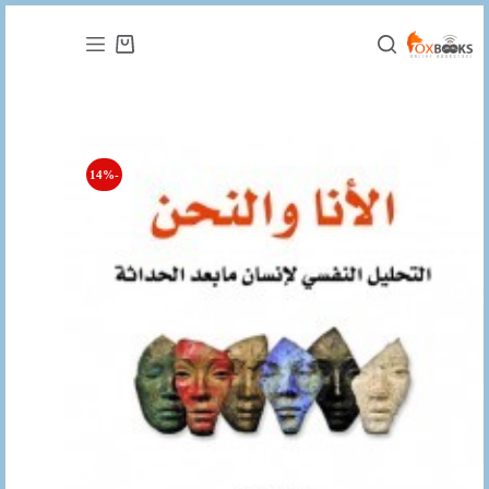
التجاوز
إلى
عربة
المحتوى
التسوق
-14%