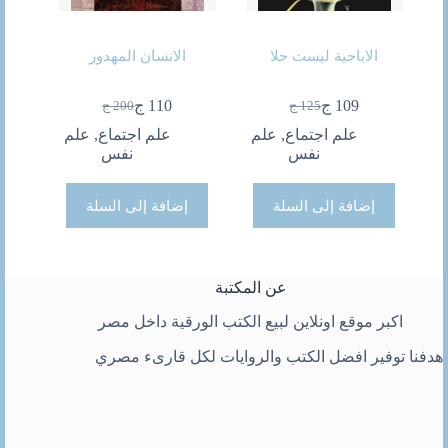
الاباحية ليست حلا
الانسان المهدور
109
ج
110
ج
125
ج
200
ج
السعر
السعر
السعر
السعر
الحالي
الأصلي
الحالي
الأصلي
علم اجتماع
,
علم
علم اجتماع
,
علم
هو:
هو:
هو:
هو:
نفس
نفس
125 ج.
109 ج.
200 ج.
110 ج.
إضافة إلى السلة
إضافة إلى السلة
عن المكتبة
اكبر موقع اونلاين لبيع الكتب الورقية داخل مصر
هدفنا توفير افضل الكتب والروايات لكل قارىء مصري