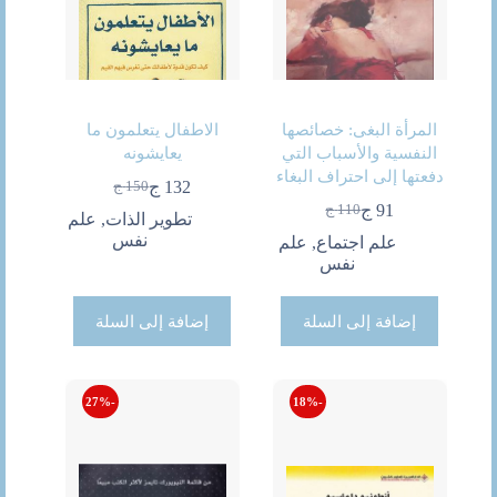
المرأة البغى: خصائصها
الاطفال يتعلمون ما
النفسية والأسباب التي
يعايشونه
دفعتها إلى احتراف البغاء
132
ج
150
ج
السعر
السعر
91
ج
110
ج
الحالي
الأصلي
السعر
السعر
تطوير الذات
,
علم
هو:
هو:
الحالي
الأصلي
نفس
علم اجتماع
,
علم
150 ج.
132 ج.
هو:
هو:
نفس
91 ج.
110 ج.
إضافة إلى السلة
إضافة إلى السلة
-27%
-18%