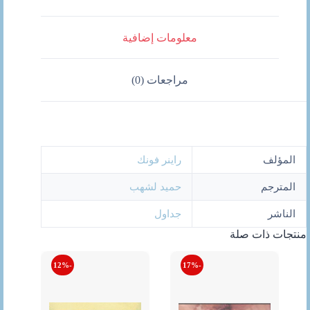
معلومات إضافية
مراجعات (0)
المؤلف
راينر فونك
المترجم
حميد لشهب
الناشر
جداول
منتجات ذات صلة
-12%
-17%