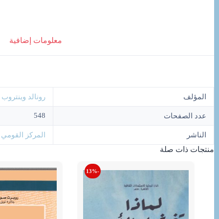
معلومات إضافية
المؤلف
رونالد وينتروب
548
عدد الصفحات
الناشر
المركز القومي 
منتجات ذات صلة
-13%