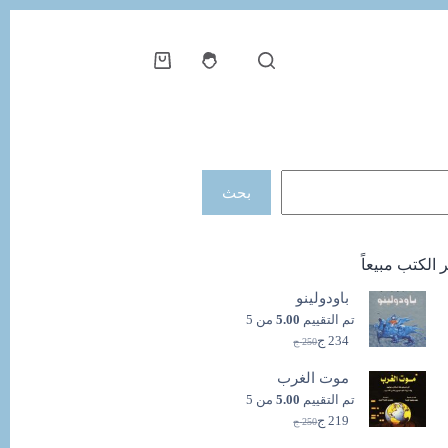
عربة
التسوق
حث
بحث
ر الكتب مبيعاً
باودولينو
تم التقييم
5.00
من 5
234
ج
250
ج
السعر
السعر
الحالي
الأصلي
موت الغرب
هو:
هو:
250 ج.
234 ج.
تم التقييم
5.00
من 5
219
ج
250
ج
السعر
السعر
الحالي
الأصلي