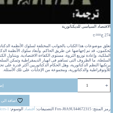
الاقتصاد السياسى للديكتاتورية
274
ج
300
ج
السعر
السعر
الحالي
الأصلي
تعلق موضوعات هذا الكتاب بالجوانب المختلفة لسلوك الأنظمة الدكتا
هو:
هو:
يُحكمون، قد تم إجهاضها عن طريق الحاكم. وأبعاد سلوك الأنظمة الدك
300 ج.
274 ج.
الملكية، وإعادة توزيع الثروة، مستوى الكفاءة الاقتصادية. ويتناول الكت
السلطة، ما الظروف التى تساهم فى انهيار الديمقراطية وتمكن السلطة ا
يرتكبها النظم الدكتاتورية، وهل الحكام الدكتاتوريين أكثر قدرة على تح
للأوتوقراطية والدكتاتورية، ومجموعة من الإجابات على تلك الأسئلة.
كمية
الاقتصاد
إض
السياسى
للديكتاتورية
اضافة الى 
رمز المنتج:
Fox-J8A9UI44672315
التصنيفات:
أقتصاد
الوسوم:
ices-1