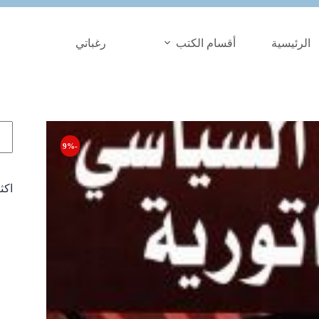
الرئيسية
أقسام الكتب
رغباتي
الب
-9%
اكث