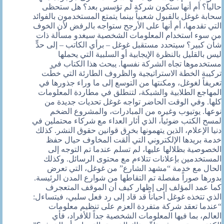
حالياً؟ أم أنها ستكون شركة لم تؤسس بعد؟ هل ستحظى
سحابة غوغل بالقبول شعبياً بينما يتمتع المستخدمون بالفوائد
التي تقدمها، أم أنها على الأرجح ستواجه بالرفض لأن الخوف
من سوء استخدام المعلومات الشخصية سيغدو مسألة ذات
شأن كبير؟ سيتحدد مستقبل غوغل – برأي الكاتب – إلى حدٍّ
ليس بالقليل بالنظرة الإيجابية أو السلبية التي يحملها
مستخدموها تجاه الشركة نفسها. يبحث هذا الكتاب في
تركيبة الخطة الاستراتيجية والظروف الطارئة التي خطّت
تعريفاً لغوغل، ومكنتها من التوسع إلى ما وراء جذورها في
المهاجع الطلابية والشبكة، لتنطلق في مطاردة المعلومات
كلها. وفي الوقت الحاضر تواجه غوغل تحديات جديدة من
نوعها. يوتيوب وغيره من المبادرات، والمشروع الضخم
لمسح الكتب ضوئياً، الذي أثار العداء مع شركاء محتملين في
دنيا الإعلام، الذين يتهمونها بخرق قوانين حقوق النشر. كذلك
خدمة بريدها الإلكتروني التي ألقت المخاوف حيال حفظ
الخصوصية بظلالها عليها، لم تسلم عندما تم التوجه إلى
المستخدمين بإعلانات تتلاءم مع محتوى الرسائل. وكذلك
الحال مع خدمة “مشهد الشارع” من غوغل، التي تعرض
بدورها صوراً مفصلة تم التقاطها من شوارع المدن الرئيسة.
كما عمد المؤلف إلى إظهار كيف أن الموقف المتعجرف
الذي تتخذه غوغل أحياناً قد قاد إلى رد فعل سلبي، فيتساءل:
“عندما تعقد شركة متفردة العزم على تنظيم معلومات
العالم، بما فيها المعلومات الشخصية جداً للأفراد، فأي