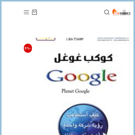
التجاوز
إلى
عربة
المحتوى
التسوق
-9%