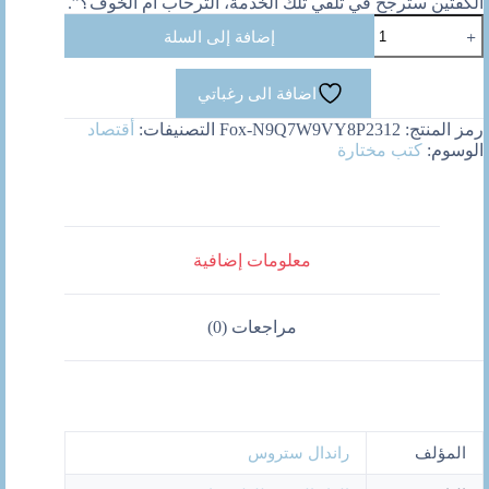
الكفتين سترجح في تلقّي تلك الخدمة، الترحاب أم الخوف؟”.
كمية
إضافة إلى السلة
كوكب
غوغل
اضافة الى رغباتي
رمز المنتج:
Fox-N9Q7W9VY8P2312
التصنيفات:
أقتصاد
الوسوم:
كتب مختارة
معلومات إضافية
مراجعات (0)
المؤلف
راندال ستروس