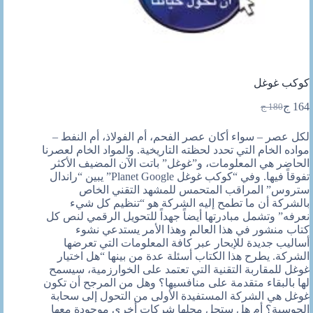
كوكب غوغل
164
ج
180
ج
السعر
السعر
الحالي
الأصلي
لكل عصر – سواء أكان عصر الفحم، أم الفولاذ، أم النفط –
هو:
هو:
مواده الخام التي تحدد لحظته التاريخية. والمواد الخام لعصرنا
180 ج.
164 ج.
الحاضر هي المعلومات، و”غوغل” باتت الآن المضيف الأكثر
تفوقاً فيها. وفي “كوكب غوغل Planet Google” يبين “راندال
ستروس” المراقب المتحمس للمشهد التقني الخاص
بالشركة أن ما تطمح إليه الشركة هو “تنظيم كل شيء
نعرفه” وتشمل مبادرتها أيضاً جهداً للتحويل الرقمي لنص كل
كتاب منشور في هذا العالم وهذا الأمر يستدعي نشوء
أساليب جديدة للإبحار عبر كافة المعلومات التي تعرضها
الشركة. يطرح هذا الكتاب أسئلة عدة من بينها “هل اختيار
غوغل للمقاربة التقنية التي تعتمد على الخوارزمية، سيسمح
لها بالبقاء متقدمة على منافسيها؟ وهل من المرجح أن تكون
غوغل هي الشركة المستفيدة الأولى من التحول إلى سحابة
الحوسبة؟ أم هل ستحل محلها شركات أخرى موجودة معها