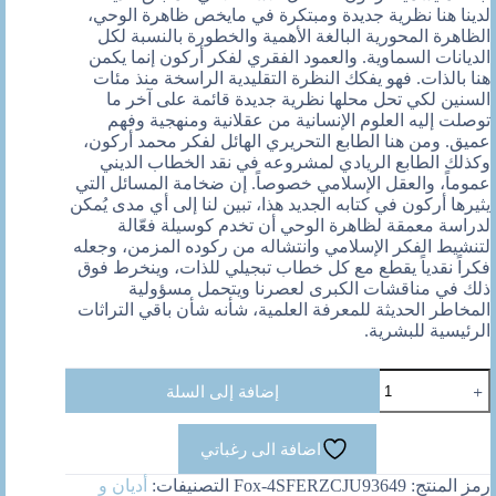
لدينا هنا نظرية جديدة ومبتكرة في مايخص ظاهرة الوحي،
الظاهرة المحورية البالغة الأهمية والخطورة بالنسبة لكل
الديانات السماوية. والعمود الفقري لفكر أركون إنما يكمن
هنا بالذات. فهو يفكك النظرة التقليدية الراسخة منذ مئات
السنين لكي تحل محلها نظرية جديدة قائمة على آخر ما
توصلت إليه العلوم الإنسانية من عقلانية ومنهجية وفهم
عميق. ومن هنا الطابع التحريري الهائل لفكر محمد أركون،
وكذلك الطابع الريادي لمشروعه في نقد الخطاب الديني
عموماً، والعقل الإسلامي خصوصاً. إن ضخامة المسائل التي
يثيرها أركون في كتابه الجديد هذا، تبين لنا إلى أي مدى يُمكن
لدراسة معمقة لظاهرة الوحي أن تخدم كوسيلة فعّالة
لتنشيط الفكر الإسلامي وانتشاله من ركوده المزمن، وجعله
فكراً نقدياً يقطع مع كل خطاب تبجيلي للذات، وينخرط فوق
ذلك في مناقشات الكبرى لعصرنا ويتحمل مسؤولية
المخاطر الحديثة للمعرفة العلمية، شأنه شأن باقي التراثات
الرئيسية للبشرية.
كمية
إضافة إلى السلة
القران
من
التفسير
اضافة الى رغباتي
الموروث
الى
رمز المنتج:
Fox-4SFERZCJU93649
التصنيفات:
أديان و