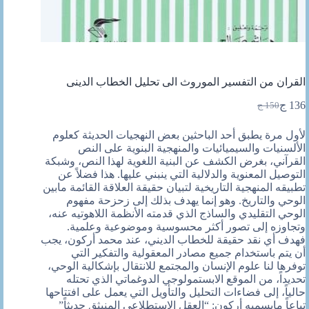
القران من التفسير الموروث الى تحليل الخطاب الدينى
136
ج
150
ج
السعر
السعر
الحالي
الأصلي
لأول مرة يطبق أحد الباحثين بعض النهجيات الحديثة كعلوم
هو:
هو:
الألسنيات والسيميائيات والمنهجية البنوية على النص
150 ج.
136 ج.
القرآني، بغرض الكشف عن البنية اللغوية لهذا النص، وشبكة
التوصيل المعنوية والدلالية التي ينبني عليها. هذا فضلاً عن
تطبيقه المنهجية التاريخية لتبيان حقيقة العلاقة القائمة مابين
الوحي والتاريخ. وهو إنما يهدف بذلك إلى زحزحة مفهوم
الوحي التقليدي والساذج الذي قدمته الأنظمة اللاهوتيه عنه،
وتجاوزه إلى تصور أكثر محسوسية وموضوعية وعلمية.
فهدف أي نقد حقيقة للخطاب الديني، عند محمد أركون، يجب
أن يتم باستخدا
م جميع مصادر المعقولية والتفكير التي
توفرها لنا علوم الإنسان والمجتمع للانتقال بإشكالية الوحي،
تحديداً، من الموقع الابستمولوجي الدوغماتي الذي تحتله
حالياً، إلى فضاءات التحليل والتأويل التي يعمل على افتتاحها
تباعاً مايسميه أركون: “العقل الاستطلاعي المنبثق حديثاً”