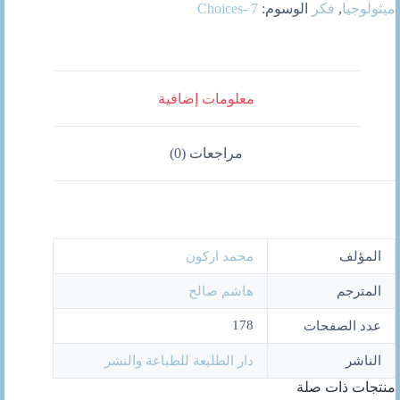
تحليل
ميثولوجيا
,
فكر
الوسوم:
Choices- 7
الخطاب
الدينى
معلومات إضافية
مراجعات (0)
المؤلف
محمد اركون
المترجم
هاشم صالح
178
عدد الصفحات
الناشر
دار الطليعة للطباعة والنشر
منتجات ذات صلة