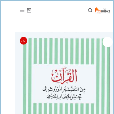
التجاوز
إلى
عربة
المحتوى
التسوق
-9%