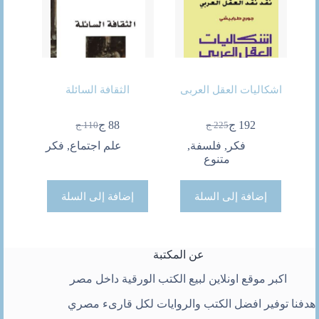
اشكاليات العقل العربى
الثقافة السائلة
192
ج
88
ج
225
ج
110
ج
السعر
السعر
السعر
السعر
الحالي
الأصلي
الحالي
الأصلي
فكر
,
فلسفة
,
علم اجتماع
,
فكر
هو:
هو:
هو:
هو:
متنوع
225 ج.
192 ج.
88 ج.
110 ج.
إضافة إلى السلة
إضافة إلى السلة
عن المكتبة
اكبر موقع اونلاين لبيع الكتب الورقية داخل مصر
هدفنا توفير افضل الكتب والروايات لكل قارىء مصري