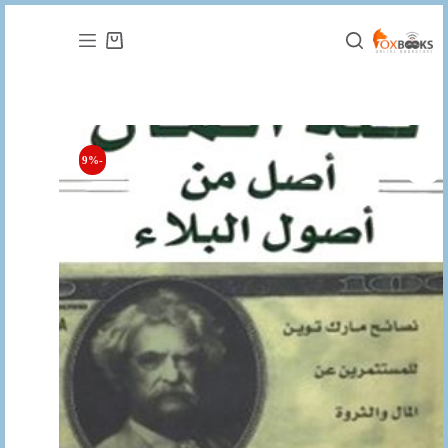
التجاوز
إلى
عربة
المحتوى
التسوق
-9%