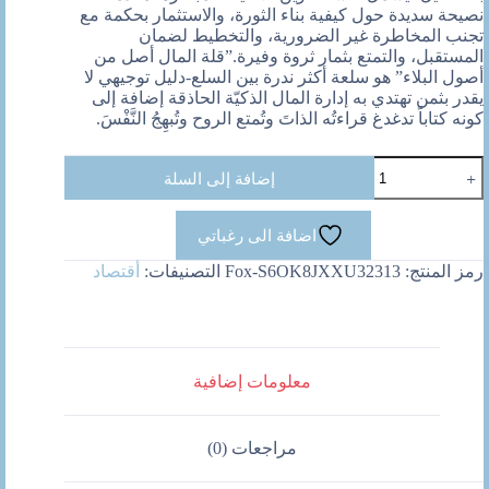
نصيحة سديدة حول كيفية بناء الثورة، والاستثمار بحكمة مع
تجنب المخاطرة غير الضرورية، والتخطيط لضمان
المستقبل، والتمتع بثمار ثروة وفيرة.”قلة المال أصل من
أصول البلاء” هو سلعة أكثر ندرة بين السلع-دليل توجيهي لا
يقدر بثمن تهتدي به إدارة المال الذكيّة الحاذقة إضافة إلى
كونه كتاباً تدغدغ قراءتُه الذاتَ وتُمتع الروح وتُبهِجُ النَّفْسَ.
كمية
إضافة إلى السلة
قلة
المال
اصل
اضافة الى رغباتي
من
اصول
رمز المنتج:
Fox-S6OK8JXXU32313
التصنيفات:
أقتصاد
البلاء
معلومات إضافية
مراجعات (0)