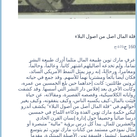
قلة المال اصل من اصول البلاء
160
ج
175
ج
السعر
السعر
الحالي
الأصلي
عرف مارك توين طبيعة المال مثلما أدرك طبيعة البشر
هو:
هو:
تماماً، ولم تخدعه أضاليلهم.اشتهر كاتباً، وعالماً، وحالماً،
175 ج.
160 ج.
ومغامراً، ورحالةً، إنه رمز يمثل النمط الأمريكي السائد،
فكان أيضاً بائعاً ومشترياً نهماً للأسهم. وقد جمع في حياته
ثروتين طائلتين: كانت إحداهما حين بلغ الخمسين من عمره،
وكانت الأخرى بعد إفلاس دار النشر التي أسسها. وقد كشفت
رواياته الكلاسيكية، وقصصه القصيرة، ومقالاته، عن حياة
فُتِنَت بالمال-كيف يكسبه الناس، وكيف ينفقونه، وكيف يغير
أحوالهم.في “قلة المال أصل من أصول البلاء” يكشف أندرو
ليكي حك
مة مارك توين الفذة وذكاءه اللماح في خمسين
درساً صائباً وحصيفاً حول إدارة إنسان القرن الحادي
والعشرين للمال. يبدأ كل درس برؤية “مالية” متبصرة أو
مثال نموذجي مستمد من كتابات مارك توين، ثم يتوسع
بالتفصيل ليشمل فلسفة توين الأصيلة المبتكرة، مقدماً