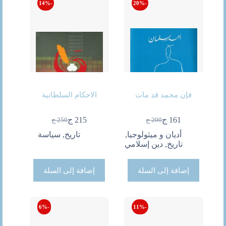
-14%
-20%
فإن محمد قد مات
الاحكام السلطانية
161
ج
215
ج
200
ج
250
ج
السعر
السعر
السعر
السعر
الحالي
الأصلي
الحالي
الأصلي
أديان و ميثولوجيا
,
تاريخ
,
سياسة
هو:
هو:
هو:
هو:
تاريخ
,
دين إسلامي
200 ج.
161 ج.
250 ج.
215 ج.
إضافة إلى السلة
إضافة إلى السلة
-6%
-11%