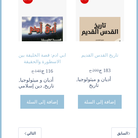
تاريخ القدس القديم
ابي ادم: قصة الخليقة بين
الاسطورة والحقيقة
183
ج
200
ج
116
ج
140
ج
السعر
السعر
السعر
السعر
الحالي
الأصلي
أديان و ميثولوجيا
,
الحالي
الأصلي
أديان و ميثولوجيا
,
هو:
هو:
تاريخ
هو:
هو:
تاريخ
,
دين إسلامي
200 ج.
183 ج.
140 ج.
116 ج.
إضافة إلى السلة
إضافة إلى السلة
السابق
التالي