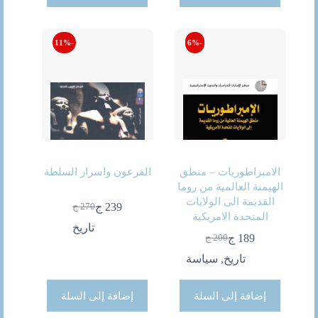
-11%
-6%
الامبراطوريات – منطق
الفرعون واسرار السلطة
الهيمنة العالمية من روما
القديمة الى الولايات
239
ج
270
ج
السعر
السعر
المتحدة الامريكية
الحالي
الأصلي
تاريخ
189
ج
200
ج
هو:
هو:
السعر
السعر
270 ج.
239 ج.
الحالي
الأصلي
تاريخ
,
سياسة
هو:
هو:
200 ج.
189 ج.
إضافة إلى السلة
إضافة إلى السلة