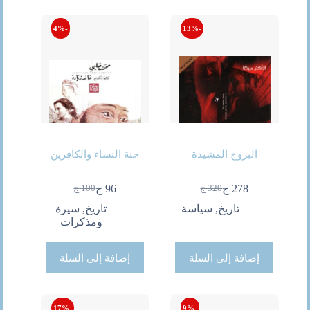
-4%
-13%
البروج المشيدة
جنة النساء والكافرين
278
ج
96
ج
320
ج
100
ج
السعر
السعر
السعر
السعر
الحالي
الأصلي
الحالي
الأصلي
تاريخ
,
سياسة
تاريخ
,
سيرة
هو:
هو:
هو:
هو:
ومذكرات
320 ج.
278 ج.
96 ج.
100 ج.
إضافة إلى السلة
إضافة إلى السلة
-17%
-9%