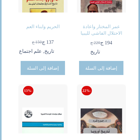
عمر المختار واعادة
الحريم وابناء العم
الاحتلال الفاشى لليبيا
137
ج
150
ج
194
ج
220
ج
السعر
السعر
السعر
السعر
الحالي
الأصلي
الحالي
الأصلي
تاريخ
,
علم اجتماع
تاريخ
هو:
هو:
هو:
هو:
150 ج.
137 ج.
220 ج.
194 ج.
إضافة إلى السلة
إضافة إلى السلة
-13%
-22%