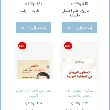
249
ج
300
ج
151
ج
175
ج
السعر
السعر
السعر
السعر
الحالي
الأصلي
تاريخ
,
علم اجتماع
,
الحالي
الأصلي
تاريخ
,
سياسة
هو:
هو:
فلسفة
هو:
هو:
300 ج.
249 ج.
175 ج.
151 ج.
إضافة إلى السلة
إضافة إلى السلة
-12%
-12%
المكون اليهودى فى
مصر من ناصر الى حرب
الحضارة الغربية
اكتوبر
229
ج
154
ج
260
ج
175
ج
السعر
السعر
السعر
السعر
الحالي
الأصلي
الحالي
الأصلي