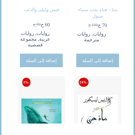
بتنا – فتاة تحت سماء
قيس وليلى والذئب
سيول
60
ج
90
ج
70
ج
100
ج
السعر
السعر
السعر
السعر
الحالي
الأصلي
الحالي
الأصلي
روايات
,
روايات
روايات
,
روايات
هو:
هو:
هو:
هو:
عربية
,
مجموعة
مترجمة
90 ج.
60 ج.
70 ج.
100 ج.
قصصية
إضافة إلى السلة
إضافة إلى السلة
-3%
-24%