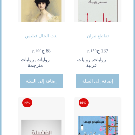
تقاطع نيران
بنت الخال فيليس
137
ج
68
ج
150
ج
100
ج
السعر
السعر
السعر
السعر
الحالي
الأصلي
الحالي
الأصلي
روايات
,
روايات
روايات
,
روايات
هو:
هو:
هو:
هو:
عربية
مترجمة
150 ج.
137 ج.
68 ج.
100 ج.
إضافة إلى السلة
إضافة إلى السلة
-14%
-19%