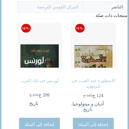
الناشر
المركز القومي للترجمة
منتجات ذات صلة
-16%
-11%
الاسطورة عند العرب فى
لورنس فى بلاد العرب
الجاهلية
209
ج
250
ج
124
ج
140
ج
السعر
السعر
السعر
السعر
الحالي
الأصلي
الحالي
الأصلي
تاريخ
أديان و ميثولوجيا
,
هو:
هو:
هو:
هو:
تاريخ
250 ج.
209 ج.
140 ج.
124 ج.
إضافة إلى السلة
إضافة إلى السلة