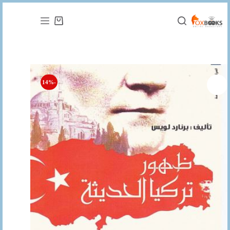
التجاوز
إلى
عربة
المحتوى
التسوق
-14%