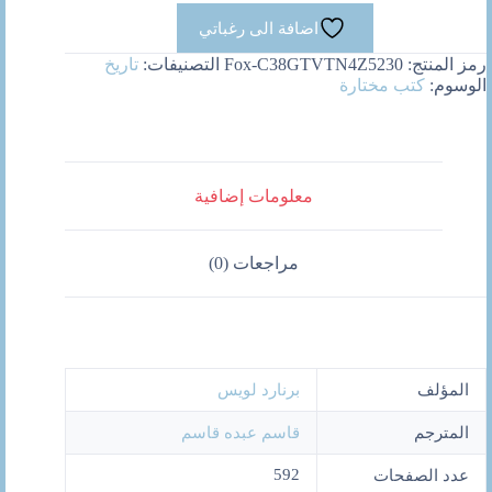
الحديثة
اضافة الى رغباتي
رمز المنتج:
Fox-C38GTVTN4Z5230
التصنيفات:
تاريخ
الوسوم:
كتب مختارة
معلومات إضافية
مراجعات (0)
المؤلف
برنارد لويس
المترجم
قاسم عبده قاسم
592
عدد الصفحات