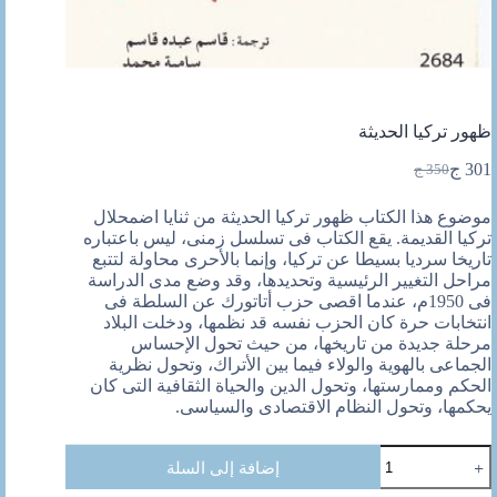
ظهور تركيا الحديثة
301
ج
350
ج
السعر
السعر
الحالي
الأصلي
موضوع هذا الكتاب ظهور تركيا الحديثة من ثنايا اضمحلال
هو:
هو:
تركيا القديمة. يقع الكتاب فى تسلسل زمنى، ليس باعتباره
350 ج.
301 ج.
تاريخا سرديا بسيطا عن تركيا، وإنما بالأحرى محاولة لتتبع
مراحل التغيير الرئيسية وتحديدها، وقد وضع مدى الدراسة
فى 1950م، عندما اقصى حزب أتاتورك عن السلطة فى
انتخابات حرة كان الحزب نفسه قد نظمها، ودخلت البلاد
مرحلة جديدة من تاريخها، من حيث تحول الإحساس
الجماعى بالهوية والولاء فيما بين الأتراك، وتحول نظرية
الحكم وممارستها، وتحول الدين والحياة الثقافية التى كان
يحكمها، وتحول النظام الاقتصادى وال
سياسى.
كمية
إضافة إلى السلة
ظهور
تركيا