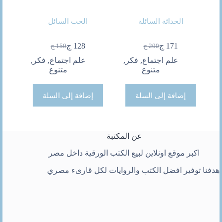
الحداثة السائلة
الحب السائل
171
ج
128
ج
200
ج
150
ج
السعر
السعر
السعر
السعر
الحالي
الأصلي
الحالي
الأصلي
علم اجتماع
,
فكر
,
علم اجتماع
,
فكر
,
هو:
هو:
هو:
هو:
متنوع
متنوع
200 ج.
171 ج.
150 ج.
128 ج.
إضافة إلى السلة
إضافة إلى السلة
عن المكتبة
اكبر موقع اونلاين لبيع الكتب الورقية داخل مصر
هدفنا توفير افضل الكتب والروايات لكل قارىء مصري