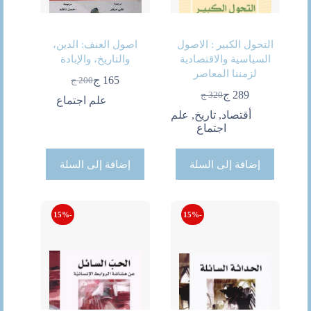
التحول الكبير : الاصول
اصول العنف: الدين،
السياسية والاقتصادية
والتاريخ، والإبادة
لزمننا المعاصر
165
ج
200
ج
السعر
السعر
289
ج
320
ج
الحالي
الأصلي
السعر
السعر
علم اجتماع
هو:
هو:
الحالي
الأصلي
أقتصاد
,
تاريخ
,
علم
200 ج.
165 ج.
هو:
هو:
اجتماع
320 ج.
289 ج.
إضافة إلى السلة
إضافة إلى السلة
-15%
-15%