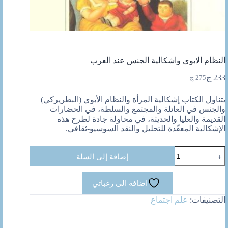
النظام الابوى واشكالية الجنس عند العرب
233
ج
275
ج
السعر
السعر
الحالي
الأصلي
يتناول الكتاب إشكالية المرأة والنظام الأبوي (البطريركي)
هو:
هو:
والجنس في العائلة والمجتمع والسلطة، في الحضارات
275 ج.
233 ج.
القديمة والعليا والحديثة، في محاولة جادة لطرح هذه
الإشكالية المعقّدة للتحليل والنقد السوسيو-ثقافي.
كمية
إضافة إلى السلة
النظام
الابوى
واشكالية
اضافة الى رغباتي
الجنس
عند
التصنيفات:
علم اجتماع
العرب