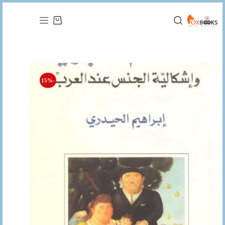
التجاوز
إلى
عربة
المحتوى
التسوق
-15%