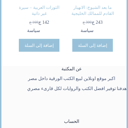
ما بعد الشيوخ: الانهيار
الثورات العربية – سيرة
القادم للممالك الخليجية
غير ذاتية
243
ج
142
ج
300
ج
160
ج
السعر
السعر
السعر
السعر
الحالي
الأصلي
الحالي
الأصلي
سياسة
سياسة
هو:
هو:
هو:
هو:
300 ج.
243 ج.
160 ج.
142 ج.
إضافة إلى السلة
إضافة إلى السلة
عن المكتبة
اكبر موقع اونلاين لبيع الكتب الورقية داخل مصر
هدفنا توفير افضل الكتب والروايات لكل قارىء مصري
الحساب