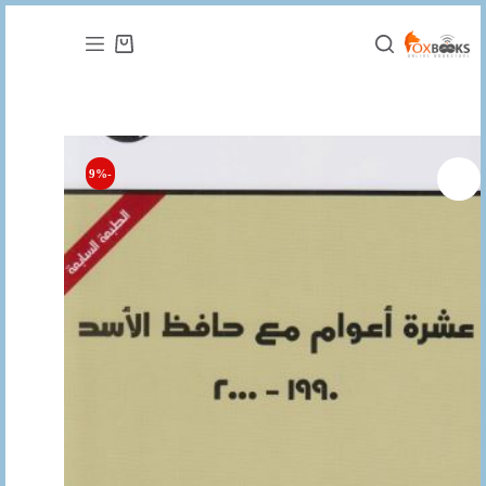
التجاوز
إلى
عربة
المحتوى
التسوق
-9%