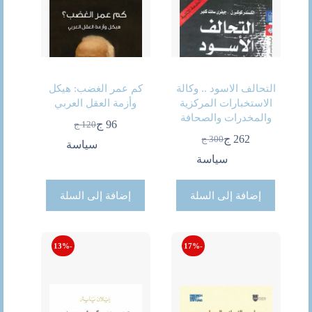
التحالف الاسود .. وكالة
كم عمر الغضب: هيكل
الاستخبارات المركزية
وأزمة العقل العربي
والمخدرات والصحافة
96
ج
120
ج
السعر
السعر
262
ج
300
ج
الحالي
الأصلي
السعر
السعر
سياسة
هو:
هو:
الحالي
الأصلي
سياسة
96 ج.
120 ج.
هو:
هو:
300 ج.
262 ج.
إضافة إلى السلة
إضافة إلى السلة
-13%
-17%