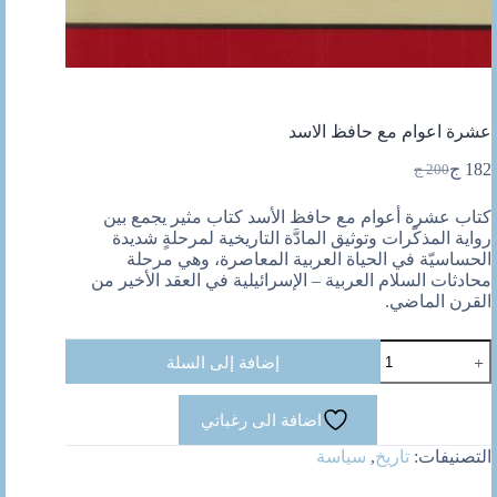
عشرة اعوام مع حافظ الاسد
182
ج
200
ج
السعر
السعر
الحالي
الأصلي
كتاب عشرة أعوام مع حافظ الأسد كتاب مثير يجمع بين
هو:
هو:
رواية المذكّرات وتوثيق المادَّة التاريخية لمرحلةٍ شديدة
200 ج.
182 ج.
الحساسيّة في الحياة العربية المعاصرة، وهي مرحلة
محادثات السلام العربية – الإسرائيلية في العقد الأخير من
القرن الماضي.
كمية
إضافة إلى السلة
عشرة
اعوام
مع
اضافة الى رغباتي
حافظ
الاسد
التصنيفات:
تاريخ
,
سياسة