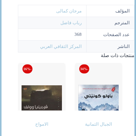
المؤلف
مرجان كمالى
المترجم
رباب فاضل
368
عدد الصفحات
الناشر
المركز الثقافي العربي
منتجات ذات صلة
-16%
-34%
الجبال الثمانية
الامواج