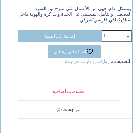
وبشكل عام، فهي من الأعمال التي تمزج بين السرد
القصصي والتأمل الفلسفي في الحياة والذاكرة والهوية داخل
سياق ثقافي فارسي/شرقي.
كمية
إضافة إلى السلة
جلسة
شاى
فى
اضافة الى رغباتي
اصفهان
التصنيفات:
روايات
,
روايات مترجمة
معلومات إضافية
مراجعات (0)