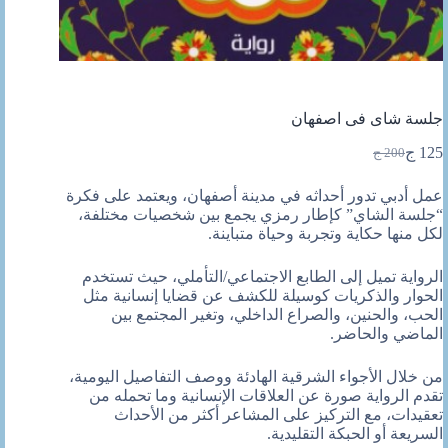
جلسة شاى فى اصفهان
125
ج
200
ج
السعر
السعر
الحالي
الأصلي
عمل أدبي تدور أحداثه في مدينة أصفهان، ويعتمد على فكرة
هو:
هو:
“جلسة الشاي” كإطار رمزي يجمع بين شخصيات مختلفة،
200 ج.
125 ج.
لكل منها حكاية وتجربة وحياة متباينة.
الرواية تميل إلى الطابع الاجتماعي/التأملي، حيث تستخدم
الحوار والذكريات كوسيلة للكشف عن قضايا إنسانية مثل
الحب، والحنين، والصراع الداخلي، وتغير المجتمع بين
الماضي والحاضر.
من خلال الأجواء الشرقية الهادئة ووصف التفاصيل اليومية،
تقدم الرواية صورة عن العلاقات الإنسانية وما تحمله من
تعقيدات، مع التركيز على المشاعر أكثر من الأحداث
السريعة أو الحبكة التقليدية.