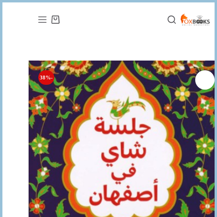
التجاوز
إلى
عربة
المحتوى
التسوق
-38%