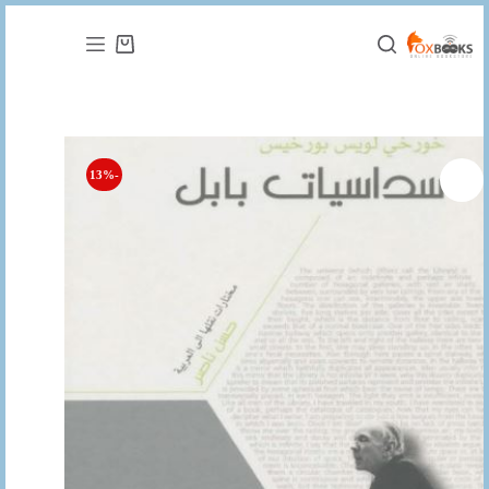
التجاوز
إلى
عربة
المحتوى
التسوق
-13%