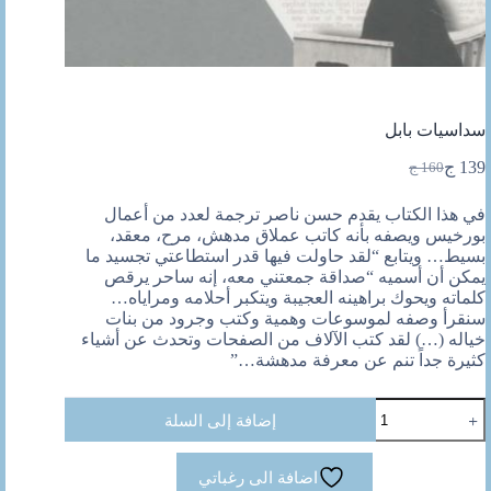
سداسيات بابل
139
ج
160
ج
السعر
السعر
الحالي
الأصلي
في هذا الكتاب يقدم حسن ناصر ترجمة لعدد من أعمال
هو:
هو:
بورخيس ويصفه بأنه كاتب عملاق مدهش، مرح، معقد،
160 ج.
139 ج.
بسيط… ويتابع “لقد حاولت فيها قدر استطاعتي تجسيد ما
يمكن أن أسميه “صداقة جمعتني معه، إنه ساحر يرقص
كلماته ويحوك براهينه العجيبة ويتكبر أحلامه ومراياه…
سنقرأ وصفه لموسوعات وهمية وكتب وجرود من بنات
خياله (…) لقد كتب الآلاف من الصفحات وتحدث عن أشياء
كثيرة جداً تنم عن معرفة مدهشة…”
كمية
إضافة إلى السلة
سداسيات
بابل
اضافة الى رغباتي