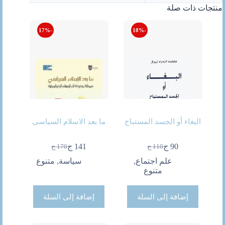
منتجات ذات صلة
-17%
-18%
البغاء أو الجسد المستباح
ما بعد الاسلام السياسى
90
ج
141
ج
110
ج
170
ج
السعر
السعر
السعر
السعر
الحالي
الأصلي
الحالي
الأصلي
علم اجتماع
,
سياسة
,
متنوع
هو:
هو:
هو:
هو:
متنوع
90 ج.
110 ج.
170 ج.
141 ج.
إضافة إلى السلة
إضافة إلى السلة