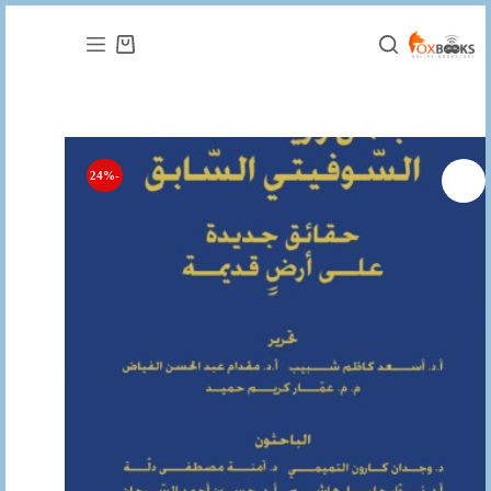
التجاوز
إلى
عربة
المحتوى
التسوق
-24%