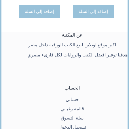
هو:
هو:
هو:
هو:
300 ج.
256 ج.
300 ج.
274 ج.
إضافة إلى السلة
إضافة إلى السلة
عن المكتبة
اكبر موقع اونلاين لبيع الكتب الورقية داخل مصر
هدفنا توفير افضل الكتب والروايات لكل قارىء مصري
الحساب
حسابي
قائمة رغباتي
سلة التسوق
تسجيل الدخول