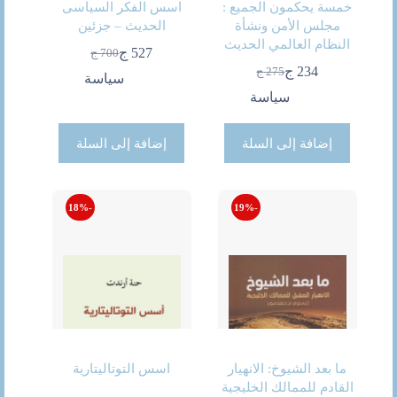
خمسة يحكمون الجميع :
اسس الفكر السياسى
مجلس الأمن ونشأة
الحديث – جزئين
النظام العالمي الحديث
527
ج
700
ج
السعر
السعر
234
ج
275
ج
الحالي
الأصلي
السعر
السعر
سياسة
هو:
هو:
الحالي
الأصلي
سياسة
700 ج.
527 ج.
هو:
هو:
275 ج.
234 ج.
إضافة إلى السلة
إضافة إلى السلة
-18%
-19%
ما بعد الشيوخ: الانهيار
اسس التوتاليتارية
القادم للممالك الخليجية