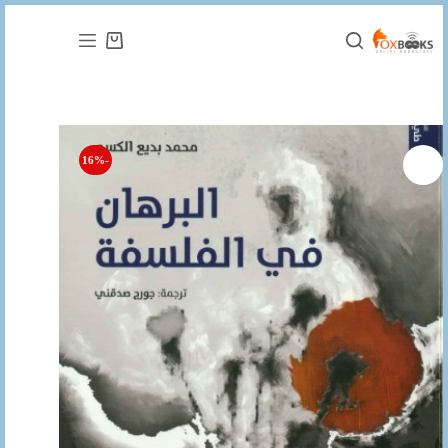
التجاوز
إلى
عربة
المحتوى
التسوق
-16%