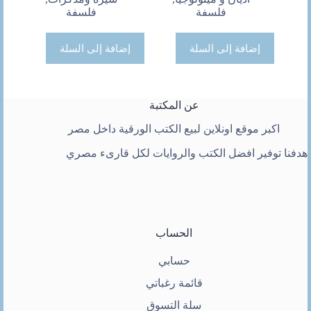
هو:
هو:
هو:
هو:
فلسفة
فلسفة
200 ج.
181 ج.
220 ج.
190 ج.
إضافة إلى السلة
إضافة إلى السلة
عن المكتبة
اكبر موقع اونلاين لبيع الكتب الورقية داخل مصر
هدفنا توفير افضل الكتب والروايات لكل قارىء مصري
الحساب
حسابي
قائمة رغباتي
سلة التسوق