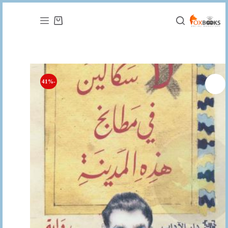
التجاوز
إلى
عربة
المحتوى
التسوق
-41%