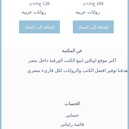
109
ج
128
ج
120
ج
160
ج
السعر
السعر
السعر
السعر
الحالي
الأصلي
الحالي
الأصلي
روايات عربية
روايات عربية
هو:
هو:
هو:
هو:
120 ج.
109 ج.
160 ج.
128 ج.
إضافة إلى السلة
إضافة إلى السلة
عن المكتبة
اكبر موقع اونلاين لبيع الكتب الورقية داخل مصر
هدفنا توفير افضل الكتب والروايات لكل قارىء مصري
الحساب
حسابي
قائمة رغباتي