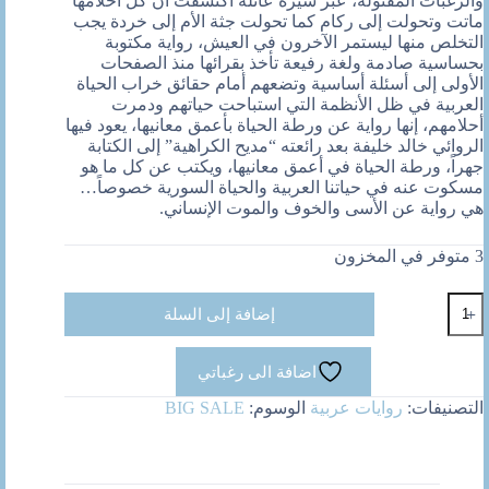
والرغبات المقتولة، عبر سيرة عائلة اكتشفت أن كل أحلامها
ماتت وتحولت إلى ركام كما تحولت جثة الأم إلى خردة يجب
التخلص منها ليستمر الآخرون في العيش، رواية مكتوبة
بحساسية صادمة ولغة رفيعة تأخذ بقرائها منذ الصفحات
الأولى إلى أسئلة أساسية وتضعهم أمام حقائق خراب الحياة
العربية في ظل الأنظمة التي استباحت حياتهم ودمرت
أحلامهم، إنها رواية عن ورطة الحياة بأعمق معانيها، يعود فيها
الروائي خالد خليفة بعد رائعته “مديح الكراهية” إلى الكتابة
جهراً، ورطة الحياة في أعمق معانيها، ويكتب عن كل ما هو
مسكوت عنه في حياتنا العربية والحياة السورية خصوصاً…
هي رواية عن الأسى والخوف والموت الإنساني.
3 متوفر في المخزون
كمية
إضافة إلى السلة
لا
سكاكين
فى
اضافة الى رغباتي
مطابخ
هذه
التصنيفات:
روايات عربية
الوسوم:
BIG SALE
المدينة