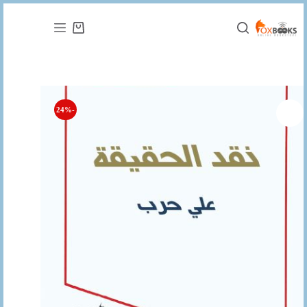
التجاوز
إلى
عربة
المحتوى
التسوق
-24%