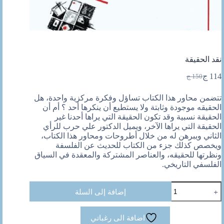
نقد الحقيقة
114
ج
150
ج
السعر
السعر
الحالي
الأصلي
تتضمن محاور هذا الكتاب تساؤل وفكرة مركزية واحدة، هل
هو:
هو:
الحقيقه موجودة وثابتة ولا يستطيع أن ينكرها أحد ؟ أم أن
150 ج.
114 ج.
الحقيقة نسبية وقد تكون الحقيقة التي يراها أحدنا غير
الحقيقة التي يراها الآخر، ويميل الدكتور علي حرب للرأي
الثاني ويبرهن له من خلال أطروحات ومحاور هذا الكتاب،
ويخصص كذلك جزء من الكتاب للحديث عن الفلسفة
ونظرتها للحقيقه، والعناصر المشتركة والمعقدة في السياق
الفلسفي التاريخي.
كمية
إضافة إلى السلة
نقد
الحقيقة
اضافة الى رغباتي