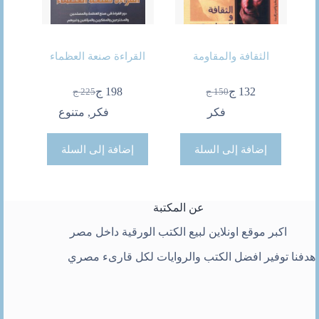
الثقافة والمقاومة
القراءة صنعة العظماء
132
ج
198
ج
150
ج
225
ج
السعر
السعر
السعر
السعر
الحالي
الأصلي
الحالي
الأصلي
فكر
فكر
,
متنوع
هو:
هو:
هو:
هو:
150 ج.
132 ج.
225 ج.
198 ج.
إضافة إلى السلة
إضافة إلى السلة
عن المكتبة
اكبر موقع اونلاين لبيع الكتب الورقية داخل مصر
هدفنا توفير افضل الكتب والروايات لكل قارىء مصري