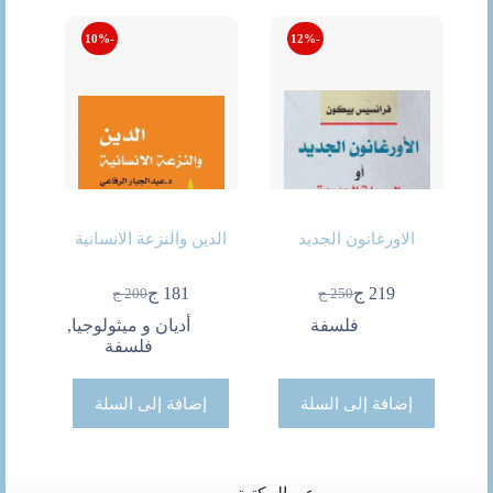
-10%
-12%
الاورغانون الجديد
الدين والنزعة الانسانية
219
ج
181
ج
250
ج
200
ج
السعر
السعر
السعر
السعر
الحالي
الأصلي
الحالي
الأصلي
فلسفة
أديان و ميثولوجيا
,
هو:
هو:
هو:
هو:
فلسفة
250 ج.
219 ج.
200 ج.
181 ج.
إضافة إلى السلة
إضافة إلى السلة