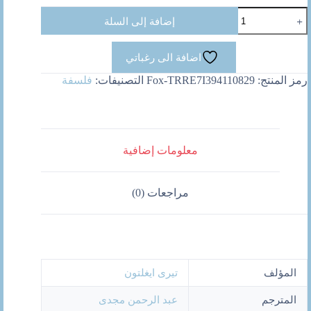
كمية
إضافة إلى السلة
مشكلات
مع
الغرباء
اضافة الى رغباتي
رمز المنتج:
Fox-TRRE7I394110829
التصنيفات:
فلسفة
معلومات إضافية
مراجعات (0)
المؤلف
تيرى ايغلتون
المترجم
عبد الرحمن مجدى