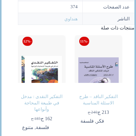
374
عدد الصفحات
الناشر
هنداوي
منتجات ذات صلة
-12%
-11%
التفكير الناقد – طرح
التفكير النقدى : مدخل
الاسئلة المناسبة
في طبيعة المحاجة
وأنواعها
213
ج
240
ج
السعر
السعر
162
ج
185
ج
الحالي
الأصلي
فكر
,
فلسفة
السعر
السعر
هو:
هو:
الحالي
الأصلي
فلسفة
,
متنوع
240 ج.
213 ج.
هو:
هو: