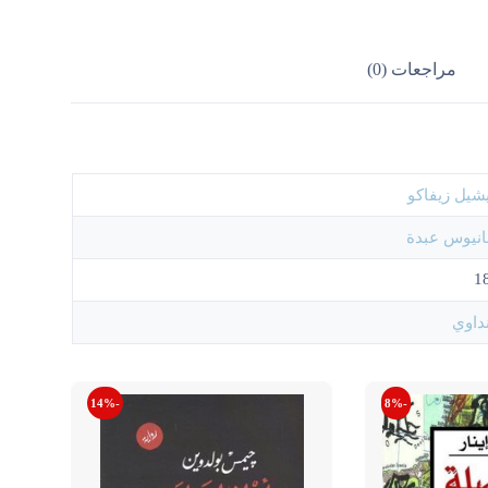
مراجعات (0)
شيل زيفاكو
نيوس عبدة
1
داوي
-14%
-8%