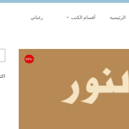
الرئيسية
أقسام الكتب
رغباتي
الب
-14%
اكث