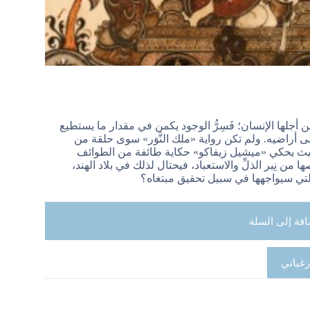
من أجلها الإنسان؛ فَسِرُّ الوجود يكمن في مقدار ما يستطيع
على أراضيه. ولم تكن رواية «ملك النَّوَر» سوى حلقة من
م، حيث يحكي «ميشيل زيفاكو» حكاية طائفة من الطوائف
 من نِير الذلِّ والاستعباد، فيحتال لذلك في بلاد الهند،
التي سيواجهها في سبيل تحقيق مبتغاه؟
افة إلى السلة
رغباتي