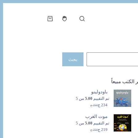
عربة
التسوق
حث
بحث
ر الكتب مبيعاً
باودولينو
تم التقييم
5.00
من 5
234
ج
250
ج
السعر
السعر
الحالي
الأصلي
موت الغرب
هو:
هو:
250 ج.
234 ج.
تم التقييم
5.00
من 5
219
ج
250
ج
السعر
السعر
الحالي
الأصلي