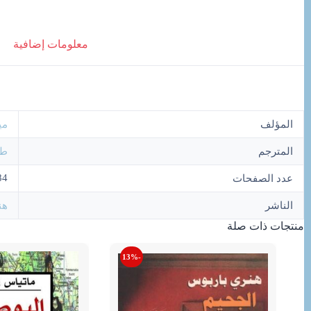
معلومات إضافية
المؤلف
مي
المترجم
طا
84
عدد الصفحات
الناشر
هن
منتجات ذات صلة
-13%