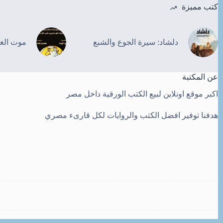
كتب مميزة
دلشاد: سيرة الجوع والشبع
موت الغ
عن المكتبة
اكبر موقع اونلاين لبيع الكتب الورقية داخل مصر
هدفنا توفير افضل الكتب والروايات لكل قارىء مصري