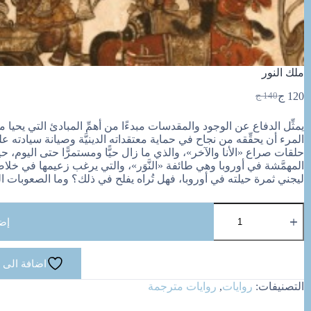
ملك النور
120
ج
140
ج
السعر
السعر
الحالي
الأصلي
يمثِّل الدفاع عن الوجود والمقدسات مبدءًا من أهمِّ المبادئ التي يحيا 
هو:
هو:
المرء أن يحقِّقه من نجاح في حماية معتقداته الدينيَّة وصيانة سيادته 
140 ج.
120 ج.
حلقات صراع «الأنا والآخر»، والذي ما زال حيًّا ومستمرًّا حتى اليو
المهمَّشة في أوروبا وهي طائفة «النَّوَر»، والتي يرغب زعيمها في خلاصها
ليجني ثمرة حيلته في أوروبا، فهل تُراه يفلح في ذلك؟ وما الصعوبات 
كمية
ملك
إض
النور
اضافة الى 
التصنيفات:
روايات
,
روايات مترجمة