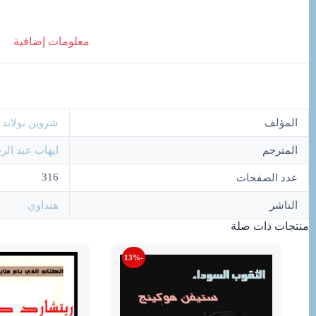
معلومات إضافية
المؤلف
شروين نولاند
المترجم
ايهاب عبد الر
316
عدد الصفحات
الناشر
هنداوي
منتجات ذات صلة
-13%