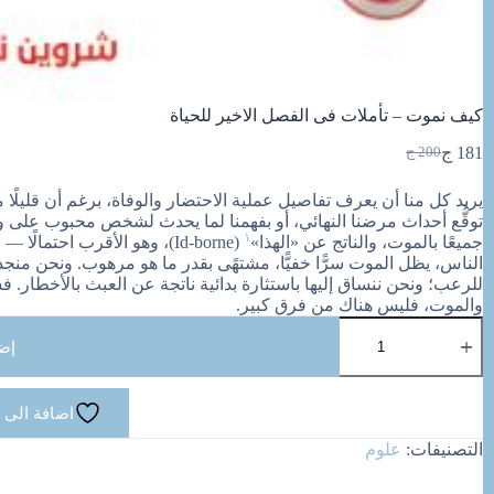
كيف نموت – تأملات فى الفصل الاخير للحياة
181
ج
200
ج
السعر
السعر
الحالي
الأصلي
يريد كل منا أن يعرف تفاصيل عملية الاحتضار والوفاة، برغم أن قليلً
هو:
هو:
توقُّع أحداث مرضنا النهائي، أو بفهمنا لما يحدث لشخص محبوب على 
200 ج.
181 ج.
١
جميعًا بالموت، والناتج عن «الهذا»
(
Id-borne
)، وهو الأقرب احتمالًا — ف
الناس، يظل الموت سرًّا خفيًّا، مشتهًى بقدر ما هو مرهوب. ونحن منجذب
للرعب؛ ونحن ننساق إليها باستثارة بدائية ناتجة عن العبث بالأخطار. ف
والموت، فليس هناك من فرق كبير.
كمية
كيف
إض
نموت
-
تأملات
اضافة الى 
فى
الفصل
التصنيفات:
علوم
الاخير
للحياة