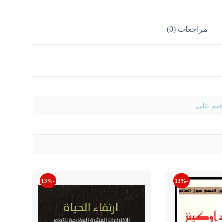
مراجعات (0)
حيم على
-13%
-13%