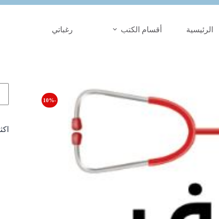
الرئيسية
أقسام الكتب
رغباتي
الب
-10%
اكث