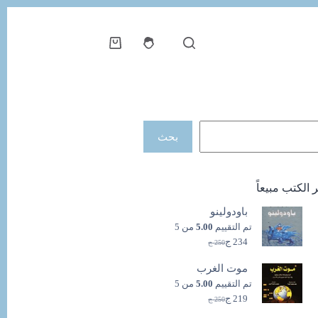
عربة
التسوق
حث
بحث
ر الكتب مبيعاً
باودولينو
تم التقييم
5.00
من 5
234
ج
250
ج
السعر
السعر
الحالي
الأصلي
موت الغرب
هو:
هو:
250 ج.
234 ج.
تم التقييم
5.00
من 5
219
ج
250
ج
السعر
السعر
الحالي
الأصلي