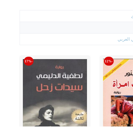
 العربي
-17%
-12%