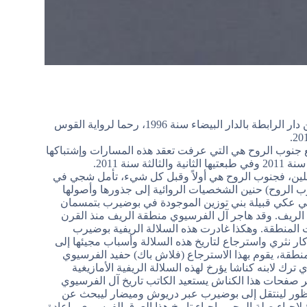
يعتبر النقاد في المغرب هذه الرواية التي صدرت في طبعتها الأولى عن دار الرابطة بالدار البيضاء سنة 1996، رحما لرواية القوس
ع جنوب الروح هي التي عرفت تعقد هذه المسارات وإشتباكها
ة 2011.
لسلين، فجنوب الروح هي أولاً وقبل كل شيء، تأمل شجي في
نوب الروح) حنين الشخصيات الروائية إلى جذورها وأصولها
بني عكي قبيلة بني توزين الموجودة في بوضيرب بتمسمان
ة الريف. وقد هاجر آل الفرسيوي منطقة الريف منذ القرن
 المنطقة. وهكذا غادرت هذه السلالة الريفية بوضيرب
ر نثري واسترجاع لتاريخ هذه السلالة وأسباب مجيئها إلى
لمنطقة، يقوم بهذا الاسترجاع (فلاش باك) حفيد الفرسيوي
رك لابنه كناشا يؤرخ لهذه السلالة الريفية الأمازيغية
بر صفحات هذا الكناش يستعيد الكاتب تاريخ آل الفرسيوي
الناظور لينتقل إلى بوضيرب عبر دريوش وميضار ليبحث عن
ة لإحياء صلة الرحم وإحياء تاريخ هذا العرق الفرسيوي وإعادة