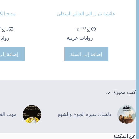
عائشة تنزل الى العالم السفلى
مديح الك
69
ج
165
ج
125
ج
0
السعر
السعر
ال
ال
الحالي
الأصلي
ال
ال
روايات عربية
روايا
هو:
هو:
هو
هو
69 ج.
125 ج.
200
165
إضافة إلى السلة
إضافة إلى
كتب مميزة
دلشاد: سيرة الجوع والشبع
موت الغ
عن المكتبة