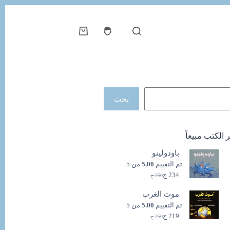
عربة
التسوق
حث
بحث
ر الكتب مبيعاً
باودولينو
تم التقييم
5.00
من 5
234
ج
250
ج
السعر
السعر
الحالي
الأصلي
موت الغرب
هو:
هو:
250 ج.
234 ج.
تم التقييم
5.00
من 5
219
ج
250
ج
السعر
السعر
الحالي
الأصلي