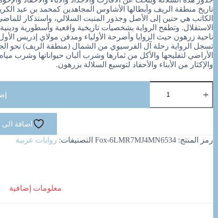
تاريخ منطقة الريف وأبطالها الأشاوس المجاهدين كمحمد بن عبد الكر
الكاتب هي حنين إلى الأصل وجذور المنبت السلالي، واستذكار للماضي وت
الاستقلال. وتطفح الرواية بشخصيات تاريخية واقعية وأسطورية ودين
ناحية زرهون حيث الزوايا وأضرحة الأولياء ومدفن مولاي إدريس الأول وت
تسجل الرواية رحلة آل الفرسيوي من الشمال (منطقة الريف) نحو الج
الأراضي لتفليحها والأكل من ثمارها وشرب ألبان حيواناتها وشرب مياه 
والإكثار من الأبناء والأحفاد لتوسيع السلالة بزرهون.
كمية
جنوب
إض
الروح
اضافة الى 
رمز المنتج:
Fox-6LMR7MJ4MN6534
التصنيفات:
روايات عربية
معلومات إضافية