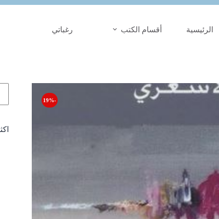
الرئيسية
أقسام الكتب
رغباتي
الب
-19%
اكث