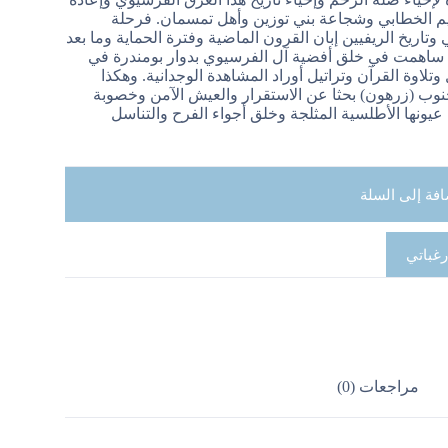
يم الخطابي وشجاعة بني توزين وأهل تمسمان. فرحلة
اريخ الريفيين إبان القرون الماضية وفترة الحماية وما بعد
ية ساهمت في خلق أفضية آل الفرسيوي بدوار بومندرة في
لاوة القرآن وتراتيل أوراد المشاهدة الوجدانية. وهكذا
نوب (زرهون) بحثا عن الاستقرار والعيش الآمن وخصوبة
عيونها الأطلسية المثلجة وخلق أجواء الفرح والتناسل
افة إلى السلة
رغباتي
مراجعات (0)