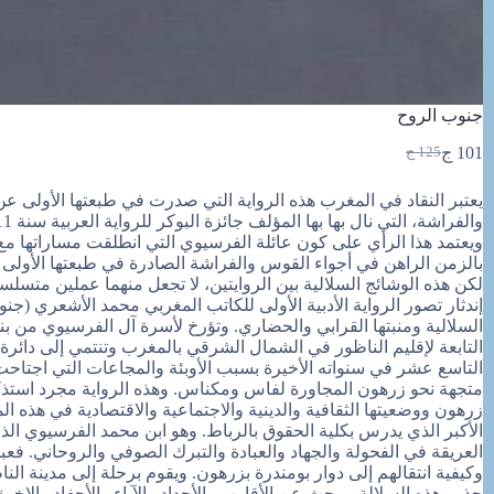
جنوب الروح
101
ج
125
ج
السعر
السعر
الحالي
الأصلي
هو:
هو:
والفراشة، التي نال بها بها المؤلف جائزة البوكر للرواية العربية سنة 2011.
125 ج.
101 ج.
ويعتمد هذا الرأي على كون عائلة الفرسيوي التي انطلقت مساراتها م
بالزمن الراهن في أجواء القوس والفراشة الصادرة في طبعتها الأولى سنة 2011 وفي طبعتيها الثانية والثالثة سن
لكن هذه الوشائج السلالية بين الروايتين، لا تجعل منهما عملين متس
إندثار تصور الرواية الأدبية الأولى للكاتب المغربي محمد الأشعري (ج
السلالية ومنبتها القرابي والحضاري. وتؤرخ لأسرة آل الفرسيوي من 
التابعة لإقليم الناظور في الشمال الشرقي بالمغرب وتنتمي إلى دائر
التاسع عشر في سنواته الأخيرة بسبب الأوبئة والمجاعات التي اجتاحت
متجهة نحو زرهون المجاورة لفاس ومكناس. وهذه الرواية مجرد استذكا
زرهون ووضعيتها الثقافية والدينية والاجتماعية والاقتصادية في هذه ا
الأكبر الذي يدرس بكلية الحقوق بالرباط. وهو ابن محمد الفرسيوي الذي ت
العريقة في الفحولة والجهاد والعبادة والتبرك الصوفي والروحاني. فع
وكيفية انتقالهم إلى دوار بومندرة بزرهون. ويقوم برحلة إلى مدينة 
جذور هذه السلالة ويبحث عن الأقارب والأجداد والآباء والأحفاد والإخو