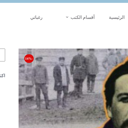
الرئيسية
أقسام الكتب
رغباتي
الب
-14%
اكث