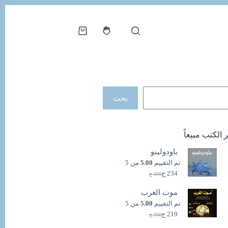
عربة
التسوق
حث
بحث
ر الكتب مبيعاً
باودولينو
تم التقييم
5.00
من 5
234
ج
250
ج
السعر
السعر
الحالي
الأصلي
موت الغرب
هو:
هو:
250 ج.
234 ج.
تم التقييم
5.00
من 5
219
ج
250
ج
السعر
السعر
الحالي
الأصلي