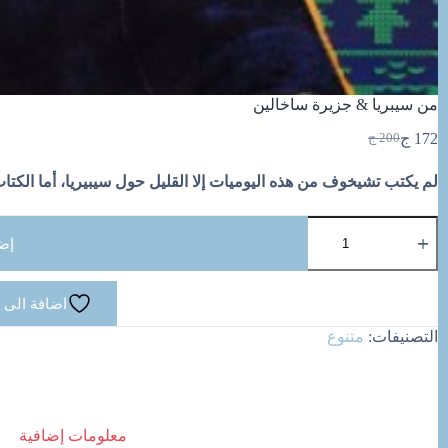
من سيبريا & جزيرة ساخالين
172
ج
200
ج
السعر
السعر
الحالي
الأصلي
لم يكتب تشيخوف من هذه اليوميات إلا القليل حول سيبيريا، أما الكتا
هو:
هو:
200 ج.
172 ج.
كمية
من
إض
سيبريا
&
جزيرة
اضافة الى 
ساخالين
التصنيفات:
متنوع
معلومات إضافية