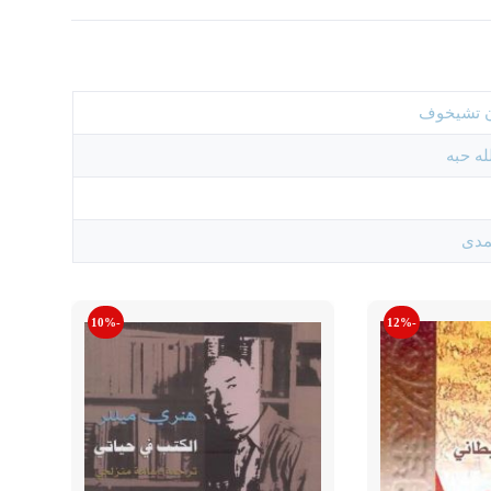
ن تشيخوف
له حبه
لمدى
-10%
-12%