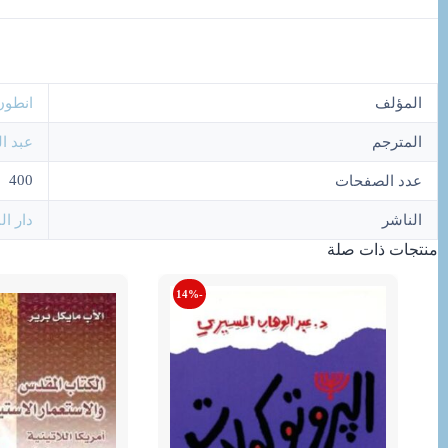
المؤلف
انطو
المترجم
عبد ال
400
عدد الصفحات
الناشر
دار ا
منتجات ذات صلة
-14%