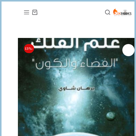
التجاوز
إلى
عربة
المحتوى
التسوق
-13%