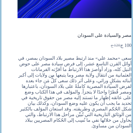
مصر والسيادة على السودان
100
ج
120
ج
السعر
السعر
الحالي
الأصلي
سعى «محمد علي» منذ ارتبط مصير بلاد السودان بمصر، في
هو:
هو:
أوائل القرن التاسع عشر، إلى فرض سيادة مصر على حوض
120 ج.
100 ج.
النيل كله، وزاد أواصرَ هذا الارتباط ما أقرَّته الفرمانات
العثمانية من انتقال ولاية مصر وما يتبعها من ولايات إلى أكبر
أبنائه بشكلٍ وراثي، وعلى أثر ذلك سعى كلُّ مَن جاء بعده
لفرض السيادة المصرية كاملةً على بلاد السودان، باعتبارها
ومصر قُطرًا واحدًا لا يتجزأ. والمؤلف في هذا الكتاب وضع
على عاتقه إظهار ما تستند إليه مصر من حقوق تاريخية في
تحديد ما يجب أن يكون عليه وضع السودان، وكذلك بيان
شكل الحُكم المصري وطريقته. وقد استعان المؤلف بالكثير
من الوثائق التاريخية التي تُبيِّن مراحل هذا الارتباط، والتي
يحاول من خلالها نفي ما نُسِب إلى الحُكام المصريين ببلاد
السودان من مساوئ.