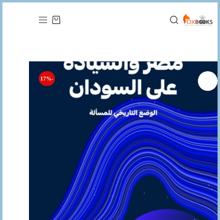
التجاوز
إلى
عربة
المحتوى
التسوق
-17%