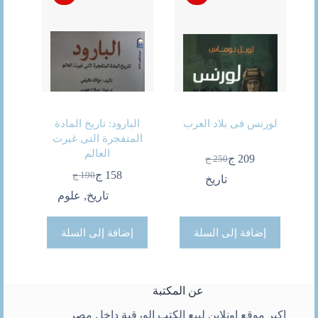
لورنس فى بلاد العرب
البارود: تاريخ المادة
المتفجرة التى غيرت
العالم
209
ج
250
ج
السعر
السعر
158
ج
190
ج
الحالي
الأصلي
تاريخ
السعر
السعر
هو:
هو:
الحالي
الأصلي
تاريخ
,
علوم
250 ج.
209 ج.
هو:
هو:
190 ج.
158 ج.
إضافة إلى السلة
إضافة إلى السلة
عن المكتبة
اكبر موقع اونلاين لبيع الكتب الورقية داخل مصر