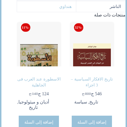
الناشر
هنداوي
منتجات ذات صلة
-11%
-32%
تاريخ الافكار السياسية –
الاسطورة عند العرب فى
3 اجزاء
الجاهلية
546
ج
124
ج
800
ج
140
ج
السعر
السعر
السعر
السعر
الحالي
الأصلي
الحالي
الأصلي
تاريخ
,
سياسة
أديان و ميثولوجيا
,
هو:
هو:
هو:
هو:
تاريخ
800 ج.
546 ج.
140 ج.
124 ج.
إضافة إلى السلة
إضافة إلى السلة