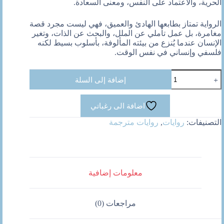
الحرية، والاعتماد على النفس، ومعنى السعادة.
الرواية تمتاز بطابعها الهادئ والعميق، فهي ليست مجرد قصة
مغامرة، بل عمل تأملي عن الملل، والبحث عن الذات، وتغير
الإنسان عندما يُنزع من بيئته المألوفة، بأسلوب بسيط لكنه
فلسفي وإنساني في نفس الوقت.
كمية
إضافة إلى السلة
بابا
مومين
والبحر
اضافة الى رغباتي
التصنيفات:
روايات
,
روايات مترجمة
معلومات إضافية
مراجعات (0)