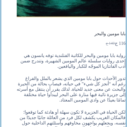
بابا مومين والبحر
116
ج
140
ج
السعر
السعر
الحالي
الأصلي
رواية بابا مومين والبحر للكاتبة الفنلندية توفه يانسون هي
هو:
هو:
إحدى روايات سلسلة عالم المومين الشهيرة، وتندرج ضمن
140 ج.
116 ج.
أدب الفانتازيا الموجّه للكبار واليافعين.
تدور الأحداث حول بابا مومين الذي يشعر بالملل والفراغ
رغم أنه “أنجز كل شيء” في حياته، فيصاب بحالة من الحيرة
والبحث عن معنى جديد للحياة. لذلك يقرر أن ينتقل مع أسرته
إلى جزيرة نائية فيها منارة على البحر ليبدأوا حياة مختلفة
تمامًا بعيدًا عن وادي المومين المعتاد.
لكن الحياة في الجزيرة لا تكون سهلة أو هادئة كما توقعوا؛
فالمكان الغريب يكشف لكل فرد من العائلة جانبًا جديدًا من
نفسه، ويجعلهم يواجهون مخاوفهم وأسئلتهم الداخلية حول