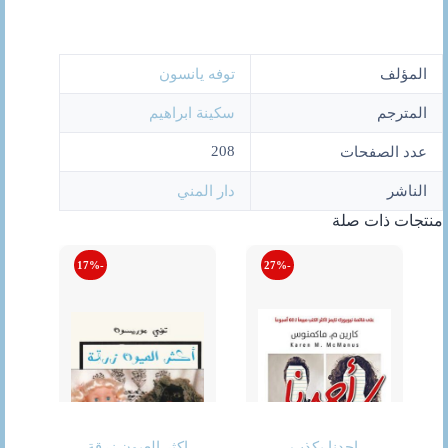
المؤلف
توفه يانسون
المترجم
سكينة ابراهيم
208
عدد الصفحات
الناشر
دار المني
منتجات ذات صلة
-17%
-27%
احدنا يكذب
اكثر العيون زرقة