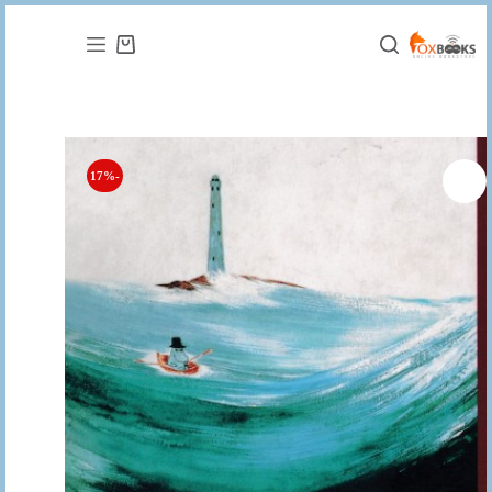
التجاوز
إلى
عربة
المحتوى
التسوق
-17%