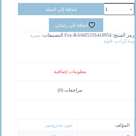
كمية
إضافة إلى السلة
التناغم
الالهى
اضافة الى رغباتي
رمز المنتج:
Fox-BA66I535S410954
التصنيفات:
سيرة
ومذكرات
,
علوم
معلومات إضافية
مراجعات (0)
المؤلف
جون ستروميير