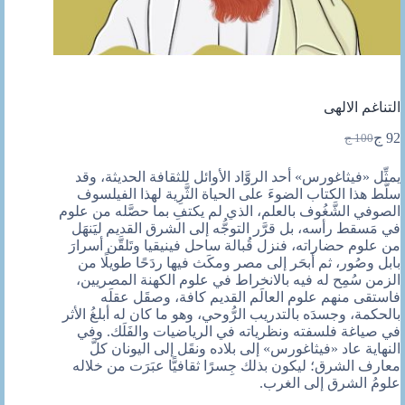
التناغم الالهى
92
ج
100
ج
السعر
السعر
الحالي
الأصلي
يمثِّل «فيثاغورس» أحد الروَّاد الأوائل للثقافة الحديثة، وقد
هو:
هو:
سلَّط هذا الكتاب الضوءَ على الحياة الثَّرِية لهذا الفيلسوف
92 ج.
100 ج.
الصوفي الشَّغُوف بالعلم، الذي لم يكتفِ بما حصَّله من علوم
في مَسقط رأسه، بل قرَّر التوجُّه إلى الشرق القديم ليَنهَل
من علوم حضاراته، فنزل قُبالة ساحل فينيقيا وتَلقَّن أسرارَ
بابل وصُور، ثم أبحَر إلى مصر ومكَث فيها ردَحًا طويلًا من
الزمن سُمِح له فيه بالانخراط في علوم الكهنة المصريين،
فاستقى منهم علوم العالَم القديم كافة، وصقَل عقلَه
بالحكمة، وجسدَه بالتدريب الرُّوحي، وهو ما كان له أبلغُ الأثر
في صياغة فلسفته ونظرياته في الرياضيات والفَلَك. وفي
النهاية عاد «فيثاغورس» إلى بلاده ونقَل إلى اليونان كلَّ
معارف الشرق؛ ليكون بذلك جِسرًا ثقافيًّا عبَرَت من خلاله
علومُ الشرق إلى الغرب.