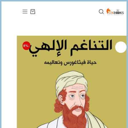
التجاوز
إلى
عربة
المحتوى
التسوق
-8%