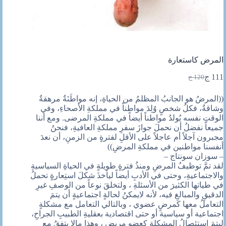
المرض كاستعارة
111
ج
120
ج
السعر
السعر
الحالي
الأصلي
((المرضُ هو الجانبُ المظلمُ من الحياةِ، إنه مواطَنَةٌ مرهقةٌ
هو:
هو:
وشاقةٌ، فكلُ شخصٍ وُلِدَ مواطناً في مملكةِ الأصحاءِ، وفي
120 ج.
111 ج.
الوقتِ نفسه يُولدُ مواطناً أيضاً في مملكةِ المرضى. ومع أننا
جميعاً نفضلُ أن نحملَ جوازَ سفرِ مملكةِ العافيةِ، فنحنُ
مجبرون آجلاً أم عاجلاً على الأقلِ لفترةٍ من الزمنِ، أن نعدَ
أنفسنا مواطنين في مملكةِ المرضِ))
– سوزان سونتاج –
لقد تمَّ توظيفُ المرضِ ومنذُ فترةٍ طويلةٍ في الحياةِ السياسيةِ
والاجتماعيةِ، وحتى في الأدبِ أيضاً ليأخذَ شكلَ استِعارةٍ تحملُ
في طياتها الكثيرَ من الأسئلةِ ، ولتخلقَ نوعاً من الوصفِ غيرِ
الدقيقِ والمبالغِ فيه، لأنه لايمكنُ لحالةٍ اجتماعيةٍ أن يتمَ
التعاملُ معها كمرضٍ عضوي ، وبالتالي التعامل مع مشكلةٍ
اجتماعية أو سياسية أو حتى اقتصادية بعقليةِ الطبيبِ الجراحِ،
ليتمَ استئصالُ المشكلةِ كعضوِ مريضٍ ، وهذا مالا يتفقُ مع