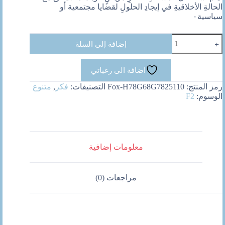
الحالةِ الأخلاقيةِ في إيجادِ الحلولِ لقضايا مجتمعية أو
سياسية٠
كمية
إضافة إلى السلة
المرض
كاستعارة
اضافة الى رغباتي
رمز المنتج:
Fox-H78G68G7825110
التصنيفات:
فكر
,
متنوع
الوسوم:
F2
معلومات إضافية
مراجعات (0)