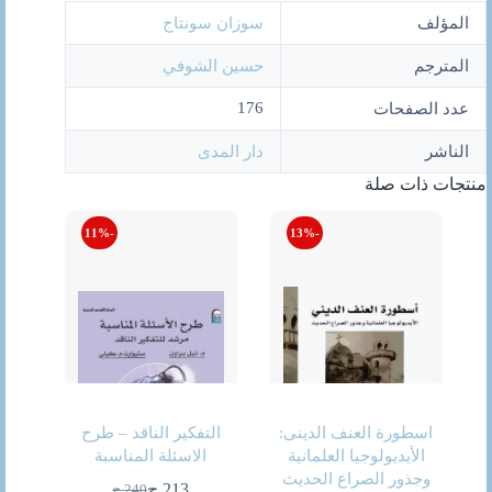
المؤلف
سوزان سونتاج
المترجم
حسين الشوفي
176
عدد الصفحات
الناشر
دار المدى
منتجات ذات صلة
-11%
-13%
اسطورة العنف الدينى:
التفكير الناقد – طرح
الأيديولوجيا العلمانية
الاسئلة المناسبة
وجذور الصراع الحديث
213
ج
240
ج