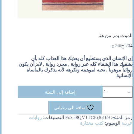
الموت يمر من هنا
204
ج
240
ج
السعر
السعر
الحالي
الأصلي
إن الإنسان الذي يستطيع أن يعذبك هذا العذاب كله ,أن
هو:
هو:
يشقيك هذا الشقاء كله عبر رواية , مجرد رواية , لابد أن يكون
240 ج.
204 ج.
روائياً موهوباً , تحبه لموهبته وتكرهه لأنه يذكرك بالمأساة
الإنسانية
كمية
إضافة إلى السلة
الموت
يمر
من
اضافة الى رغباتي
هنا
رمز المنتج:
Fox-I8QV1TCI636169
التصنيفات:
روايات
عربية
الوسوم:
كتب مختارة