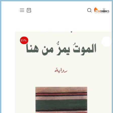
التجاوز
إلى
عربة
المحتوى
التسوق
-15%