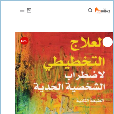
التجاوز
إلى
عربة
المحتوى
التسوق
-15%