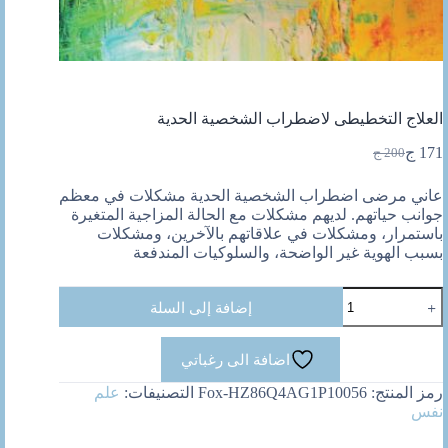
العلاج التخطيطى لاضطراب الشخصية الحدية
171
ج
200
ج
السعر
السعر
الحالي
الأصلي
عاني مرضى اضطراب الشخصية الحدية مشكلات في معظم
هو:
هو:
جوانب حياتهم. لديهم مشكلات مع الحالة المزاجية المتغيرة
200 ج.
171 ج.
باستمرار، ومشكلات في علاقاتهم بالآخرين، ومشكلات
بسبب الهوية غير الواضحة، والسلوكيات المندفعة
كمية
إضافة إلى السلة
العلاج
التخطيطى
لاضطراب
اضافة الى رغباتي
الشخصية
الحدية
رمز المنتج:
Fox-HZ86Q4AG1P10056
التصنيفات:
علم
نفس