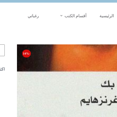
الرئيسية
أقسام الكتب
رغباتي
الب
-14%
اكث