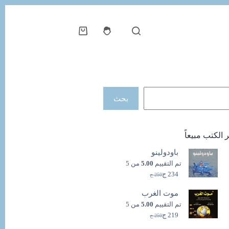
عربة
التسوق
حث
بحث
ر الكتب مبيعاً
باودولينو
تم التقييم
5.00
من 5
234
ج
250
ج
السعر
السعر
الحالي
الأصلي
موت الغرب
هو:
هو:
250 ج.
234 ج.
تم التقييم
5.00
من 5
219
ج
250
ج
السعر
السعر
الحالي
الأصلي