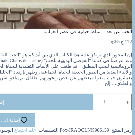
الحب عن بعد – انماط حياتيه فى عصر العولمة
172
ج
200
ج
السعر
السعر
الحالي
الأصلي
إن المحور الذي يرتكز عليه هذا الكتاب الذي بين أيديكم هو “الحب النا
هو:
هو:
200 ج.
172 ج.
الرومانسية للحب المطلق – قد طغت على الأنماط التقليدية للحياة ال
والأبناء العديد من الصور الحديثة للحياة الجماعية، وظهر بإزدياد “الخل
يعيشون حياة منعزلة بعضهم عن بعض وبحوزتهم أطفال لم يبلغوا سن ا
والطلاق… إلخ.
كمية
الحب
إض
عن
بعد
-
اضافة الى 
انماط
حياتيه
رمز المنتج:
Fox-JRAQCLNK986139
التصنيفات:
علم اجتماع
الوسوم
فى