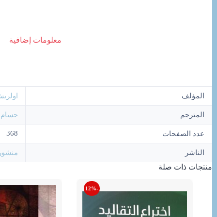
عصر
العولمة
معلومات إضافية
المؤلف
اولري
المترجم
حسام ا
368
عدد الصفحات
الناشر
منشور
منتجات ذات صلة
-12%