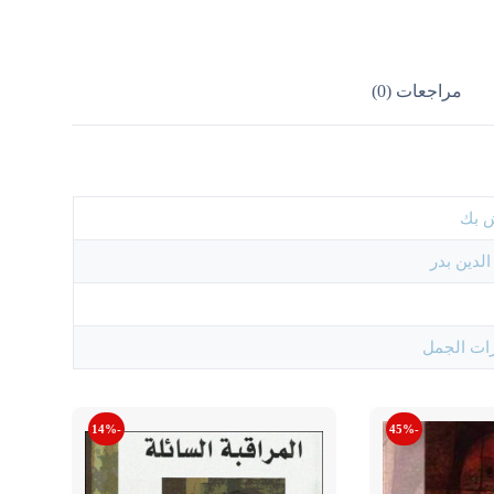
مراجعات (0)
ش بك
لدين بدر
ات الجمل
-14%
-45%