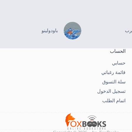
رب
باودولينو
الحساب
حسابي
قائمة رغباتي
سلة التسوق
تسجيل الدخول
اتمام الطلب