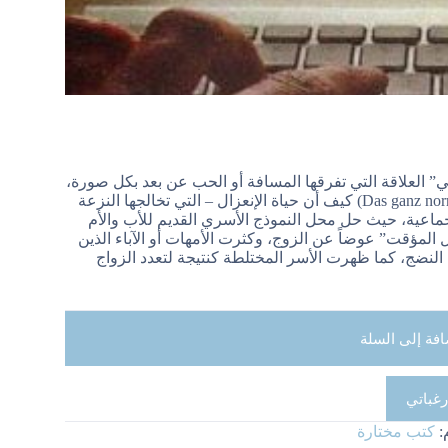
ئي” العلاقة التي تفرقها المسافة أو الحب عن بعد بكل صورة،
وقد عرضنا في كتابنا “الفوضى البديهية للحب” (Das ganz normale Chaos der Liebe) كيف أن حياة الإنعزال – التي تخالجها النزعة
جماعية، حيث حل محل النموذج الأسري القديم للأب والأم
يل المؤقت” عوضاً عن الزوج، وكثرت الأمهات أو الآباء الذين
لنضج، كما ظهرت الأسر المختلطة كنتيجة لتعدد الزواج
افة إلى السلة
رغباتي
:
كتب مختارة