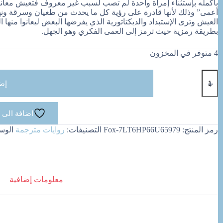
بأكمله بإستثناء إمرأة واحدة لم تصب لسبب غير معروف فتعيش معانا
أعمى” وذلك لأنها قادرة على رؤية كل ما يحدث من طغيان وسرقة ون
العيش وترى الإستبداد والديكتاتورية الذي يفرضها البعض ليعانوا منها ا
بطريقة رمزية حيث ترمز إلى العمى الفكري وهو الجهل.
4 متوفر في المخزون
كمية
العمى
إض
اضافة الى 
رمز المنتج:
Fox-7LT6HP66U65979
التصنيفات:
روايات مترجمة
الوس
معلومات إضافية