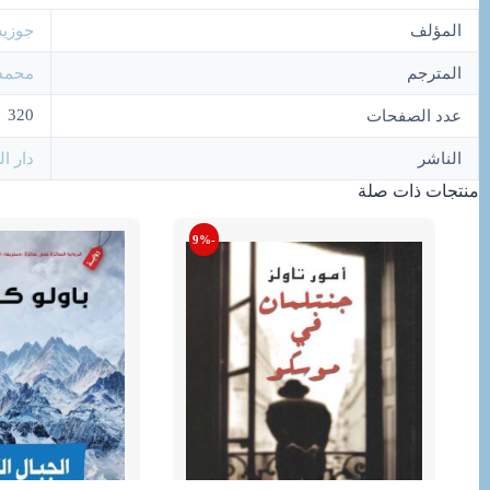
المؤلف
جوزيه
المترجم
محمد
320
عدد الصفحات
الناشر
دار ا
منتجات ذات صلة
-9%