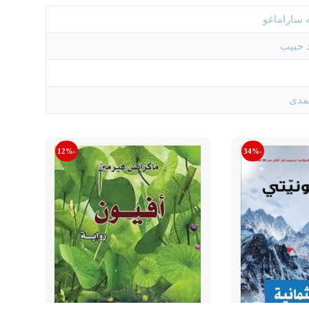
 ساراماغو
 حبيب
لمدى
-12%
-34%