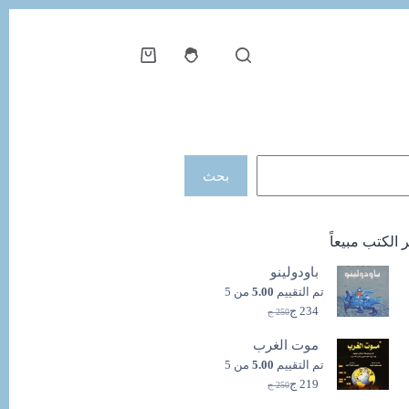
عربة
التسوق
حث
بحث
ر الكتب مبيعاً
باودولينو
تم التقييم
5.00
من 5
234
ج
250
ج
السعر
السعر
الحالي
الأصلي
موت الغرب
هو:
هو:
250 ج.
234 ج.
تم التقييم
5.00
من 5
219
ج
250
ج
السعر
السعر
الحالي
الأصلي