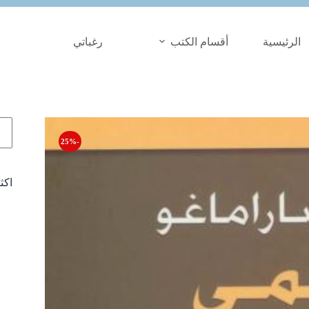
الرئيسية
أقسام الكتب
رغباتي
الب
-25%
اكث