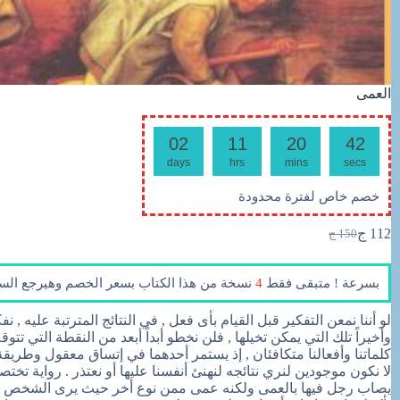
العمى
02
11
20
40
days
hrs
mins
secs
خصم خاص لفترة محدودة
112
ج
150
ج
السعر
السعر
الحالي
الأصلي
هو:
هو:
بسرعة ! متبقى فقط
4
نسخة من هذا الكتاب بسعر الخصم وهيرجع السعر
150 ج.
112 ج.
لو أننا نمعن التفكير قبل القيام بأى فعل , في النتائج المترتبة عليه , نفك
وأخيراً تلك التي يمكن تخيلها , فلن نخطو أبداً أبعد من النقطة التي تتو
كلماتنا وأفعالنا متكافئان , إذ يستمر أحدهما في إتساق معقول وطريقة مت
لا نكون موجودين لنري نتائجه لنهنئ أنفسنا عليها أو نعتذر . رواية تخت
يصاب رجل فيها بالعمى ولكنه عمى ممن نوع أخر حيث يرى الشخص الأش