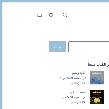
عربة
التسوق
حث
بحث
ر الكتب مبيعاً
باودولينو
تم التقييم
5.00
من 5
234
ج
250
ج
السعر
السعر
الحالي
الأصلي
موت الغرب
هو:
هو:
250 ج.
234 ج.
تم التقييم
5.00
من 5
219
ج
250
ج
السعر
السعر
الحالي
الأصلي