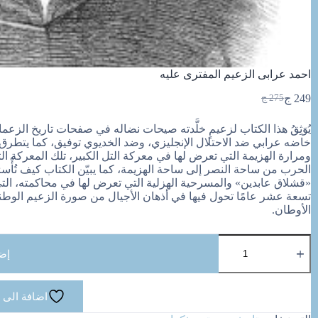
احمد عرابى الزعيم المفترى عليه
249
ج
275
ج
السعر
السعر
الحالي
الأصلي
يُوَثِقُ هذا الكتاب لزعيمٍ خلَّدته صيحات نضاله في صفحات تاريخ الز
هو:
هو:
خاضه عرابي ضد الاحتلال الإنجليزي، وضد الخديوي توفيق، كما يتطرق 
275 ج.
249 ج.
ومرارة الهزيمة التي تعرض لها في معركة التل الكبير، تلك المعركة ال
الحرب من ساحة النصر إلى ساحة الهزيمة، كما يبيّن الكتاب كيف تُأْسر
«قشلاق عابدين» والمسرحية الهزلية التي تعرض لها في محاكمته، الت
تسعة عشر عامًا تحول فيها في أذهان الأجيال من صورة الزعيم الوطني
الأوطان.
كمية
احمد
إض
عرابى
الزعيم
المفترى
اضافة الى 
عليه