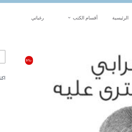
الرئيسية
أقسام الكتب
رغباتي
الب
-9%
اكث