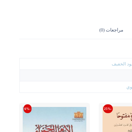
مراجعات (0)
د الخفيف
وي
-6%
-25%