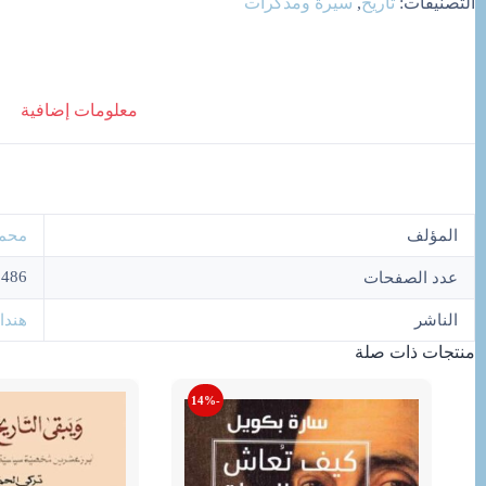
التصنيفات:
تاريخ
,
سيرة ومذكرات
معلومات إضافية
المؤلف
محمو
486
عدد الصفحات
الناشر
هندا
منتجات ذات صلة
-14%