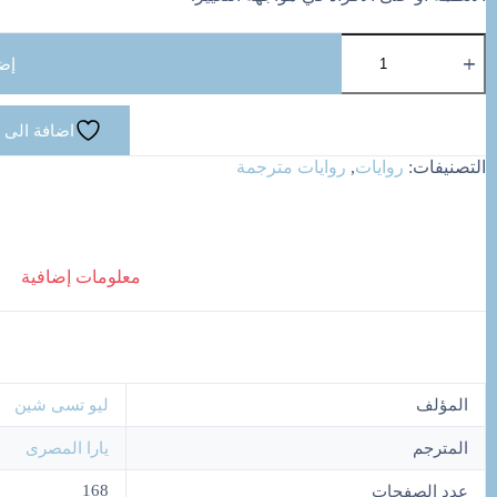
كمية
عن
إض
النمل
والديناصورات
اضافة الى 
التصنيفات:
روايات
,
روايات مترجمة
معلومات إضافية
المؤلف
ليو تسى شين
المترجم
يارا المصرى
168
عدد الصفحات