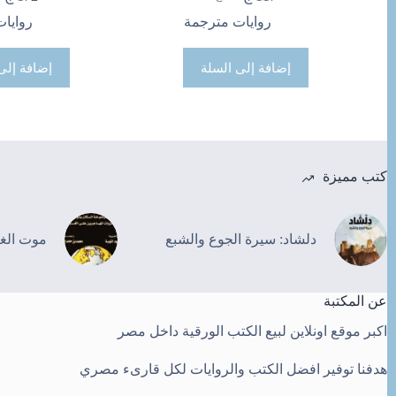
السعر
السعر
ال
ال
الحالي
الأصلي
ال
ال
روايات مترجمة
روايا
هو:
هو:
هو
هو
140 ج.
117 ج.
200
172
إضافة إلى السلة
إضافة إلى
كتب مميزة
دلشاد: سيرة الجوع والشبع
موت الغ
عن المكتبة
اكبر موقع اونلاين لبيع الكتب الورقية داخل مصر
هدفنا توفير افضل الكتب والروايات لكل قارىء مصري