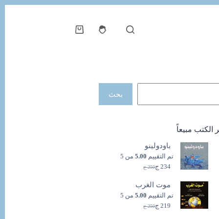
عربة
التسوق
حث
بحث
ر الكتب مبيعاً
باودولينو
تم التقييم
5.00
من 5
234
ج
250
ج
السعر
السعر
الحالي
الأصلي
موت الغرب
هو:
هو:
250 ج.
234 ج.
تم التقييم
5.00
من 5
219
ج
250
ج
السعر
السعر
الحالي
الأصلي