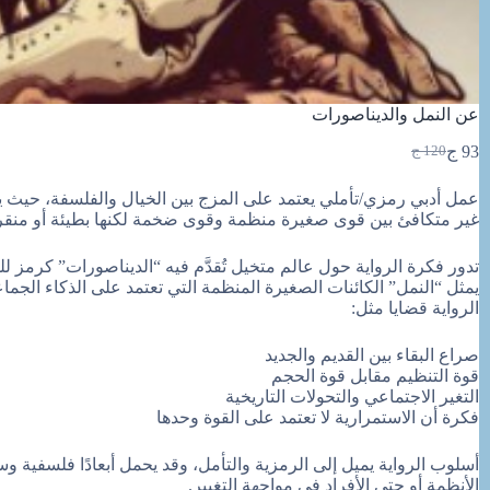
عن النمل والديناصورات
93
ج
120
ج
السعر
السعر
الحالي
الأصلي
عمل أدبي رمزي/تأملي يعتمد على المزج بين الخيال والفلسفة، حيث ي
هو:
هو:
غير متكافئ بين قوى صغيرة منظمة وقوى ضخمة لكنها بطيئة أو منقرض
93 ج.
120 ج.
تدور فكرة الرواية حول عالم متخيل تُقدَّم فيه “الديناصورات” كرمز لل
يمثل “النمل” الكائنات الصغيرة المنظمة التي تعتمد على الذكاء الجما
الرواية قضايا مثل:
صراع البقاء بين القديم والجديد
قوة التنظيم مقابل قوة الحجم
التغير الاجتماعي والتحولات التاريخية
فكرة أن الاستمرارية لا تعتمد على القوة وحدها
أسلوب الرواية يميل إلى الرمزية والتأمل، وقد يحمل أبعادًا فلسفية 
الأنظمة أو حتى الأفراد في مواجهة التغيير.