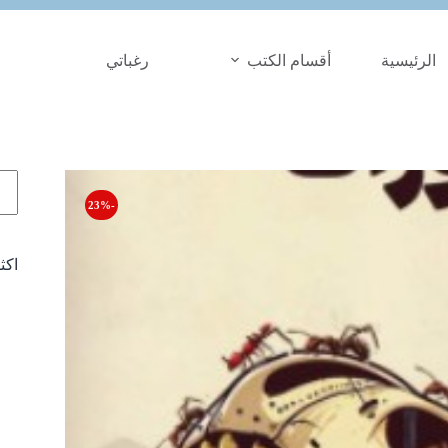
الرئيسية
أقسام الكتب
رغباتي
الب
-23%
اكث