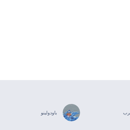
رب
باودولينو