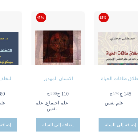
-45%
-15%
طلاق طاقات الحياة
الانسان المهدور
التخلف
145
ج
110
ج
89
170
ج
200
ج
السعر
السعر
السعر
السعر
الحالي
الأصلي
الحالي
الأصلي
علم نفس
علم اجتماع
,
علم
علم
هو:
هو:
هو:
هو:
نفس
170 ج.
145 ج.
200 ج.
110 ج.
إضافة إلى السلة
إضافة إلى السلة
إضافة 