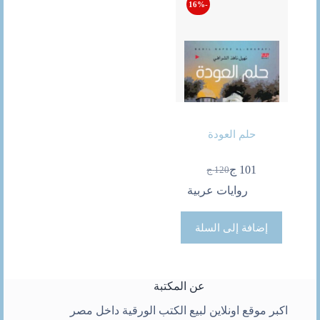
-16%
حلم العودة
101
ج
120
ج
السعر
السعر
الحالي
الأصلي
روايات عربية
هو:
هو:
120 ج.
101 ج.
إضافة إلى السلة
عن المكتبة
اكبر موقع اونلاين لبيع الكتب الورقية داخل مصر